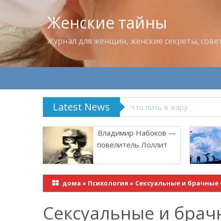
Женские тайны
Журнал для женщин, женские секреты, сове
Latest News
Что пить в жару
Владимир Набоков —
повелитель Лоллит
дома
»
Психология
»
Сексуальные и брачные
Сексуальные и брач