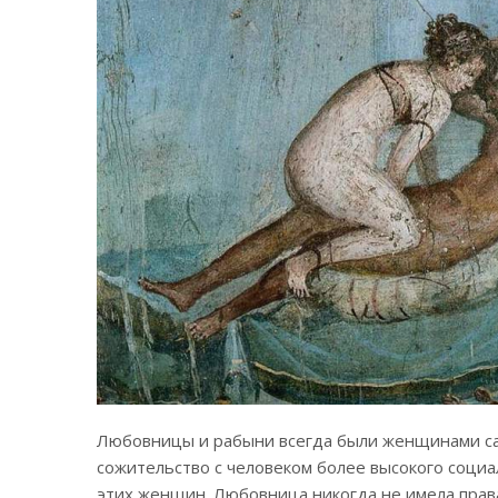
Любовницы и рабыни всегда были женщинами само
сожительство с человеком более высокого социа
этих женщин. Любовница никогда не имела права