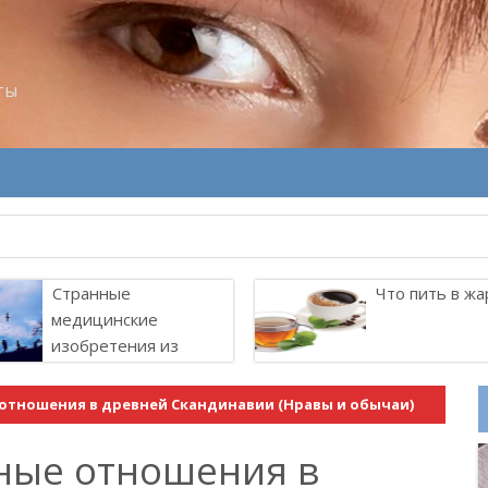
ты
Странные
Что пить в жа
медицинские
изобретения из
прошлого
 отношения в древней Скандинавии (Нравы и обычаи)
ные отношения в