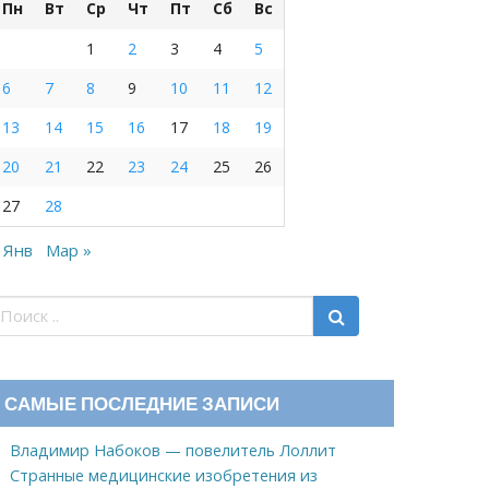
Пн
Вт
Ср
Чт
Пт
Сб
Вс
1
2
3
4
5
6
7
8
9
10
11
12
13
14
15
16
17
18
19
20
21
22
23
24
25
26
27
28
 Янв
Мар »
САМЫЕ ПОСЛЕДНИЕ ЗАПИСИ
Владимир Набоков — повелитель Лоллит
Странные медицинские изобретения из