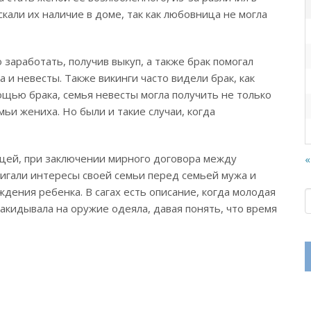
скали их наличие в доме, так как любовница не могла
 заработать, получив выкуп, а также брак помогал
и невесты. Также викинги часто видели брак, как
ощью брака, семья невесты могла получить не только
мьи жениха. Но были и такие случаи, когда
ицей, при заключении мирного договора между
«
игали интересы своей семьи перед семьей мужа и
ения ребенка. В сагах есть описание, когда молодая
кидывала на оружие одеяла, давая понять, что время