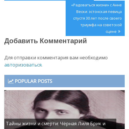
по
Post:
Next
«Радоваться жизни» с Анне
записям
Post:
Вески: эстонская певица
спустя 30 лет после своего
триумфа на советской
сцене
Добавить Комментарий
Для отправки комментария вам необходимо
авторизоваться
.
POPULAR POSTS
Тайны жизни и смерти: Чёрная Лиля Брик и