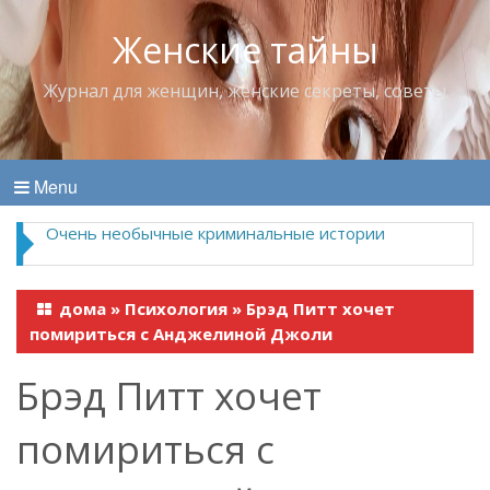
Женские тайны
Журнал для женщин, женские секреты, советы
Menu
Очень необычные криминальные истории
дома
»
Психология
»
Брэд Питт хочет
помириться с Анджелиной Джоли
Брэд Питт хочет
помириться с