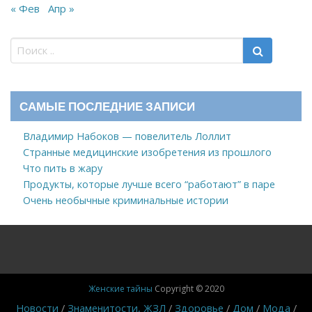
« Фев
Апр »
САМЫЕ ПОСЛЕДНИЕ ЗАПИСИ
Владимир Набоков — повелитель Лоллит
Странные медицинские изобретения из прошлого
Что пить в жару
Продукты, которые лучше всего “работают” в паре
Очень необычные криминальные истории
Женские тайны
Copyright © 2020
Новости
Знаменитости, ЖЗЛ
Здоровье
Дом
Мода