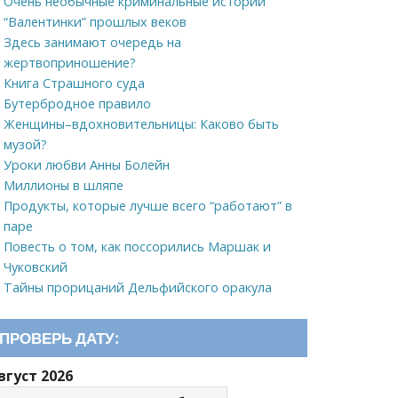
Очень необычные криминальные истории
“Валентинки” прошлых веков
Здесь занимают очередь на
жертвоприношение?
Книга Страшного суда
Бутербродное правило
Женщины–вдохновительницы: Каково быть
музой?
Уроки любви Анны Болейн
Миллионы в шляпе
Продукты, которые лучше всего “работают” в
паре
Повесть о том, как поссорились Маршак и
Чуковский
Тайны прорицаний Дельфийского оракула
ПРОВЕРЬ ДАТУ:
вгуст 2026