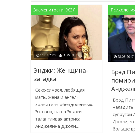
Знаменитости, ЖЗЛ
Психологи
11.07.2019
ADMIN
28.03.2017
Энджи: Женщина-
Брэд Пи
загадка
помирит
Анджел
Секс-символ, любящая
мать, жена и ангел-
Брэд Пит
хранитель обездоленных.
наладить 
Это она, наша Энджи,
супругой
талантливая актриса
Джоли, ч
Анджелина Джоли…
больше вр