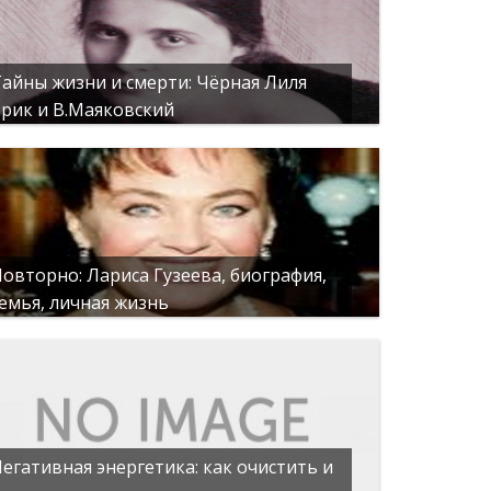
айны жизни и смерти: Чёрная Лиля
рик и В.Маяковский
овторно: Лариса Гузеева, биография,
емья, личная жизнь
егативная энергетика: как очистить и