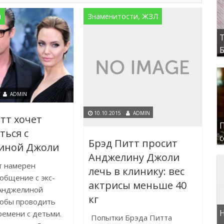
я
Знаменитости, ЖЗЛ
Т
Б
ADMIN
10.10.2015
ADMIN
тт хочет
П
ься с
с
Брэд Питт просит
иной Джоли
Анджелину Джоли
т намерен
лечь в клинику: вес
общение с экс-
актрисы меньше 40
 Анджелиной
кг
тобы проводить
Н
емени с детьми.
Попытки Брэда Питта