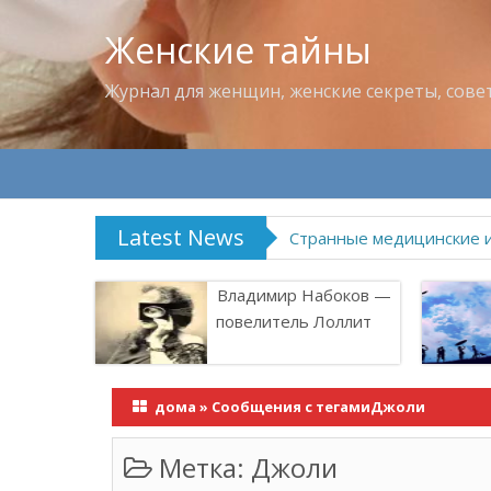
Женские тайны
Журнал для женщин, женские секреты, сове
Latest News
Странные медицинские 
Владимир Набоков —
повелитель Лоллит
дома
»
Сообщения с тегамиДжоли
Метка:
Джоли