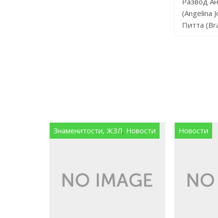
Развод А
(Angelina J
Питта (Brad
Знаменитости, ЖЗЛ
,
Новости
Новости