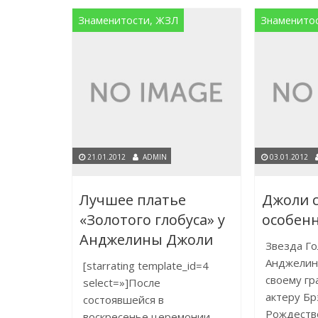
Знаменитости, ЖЗЛ
Знаменито
21.01.2012
ADMIN
03.01.2012
Лучшее платье
Джоли с
«Золотого глобуса» у
особен
Анджелины Джоли
Звезда Го
Анджелин
[starrating template_id=4
своему гр
select=»]После
актеру Бр
состоявшейся в
Рождество
воскресенье церемонии