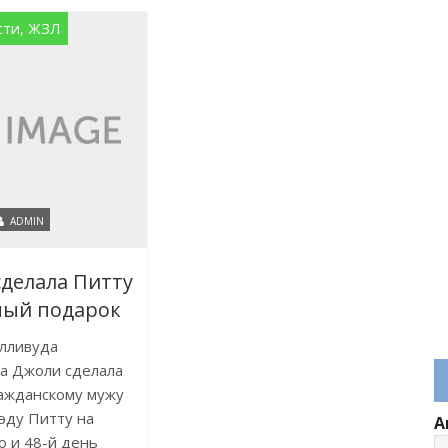
сти, ЖЗЛ
ADMIN
делала Питту
ный подарок
лливуда
а Джоли сделала
ажданскому мужу
эду Питту на
А
 и 48-й день