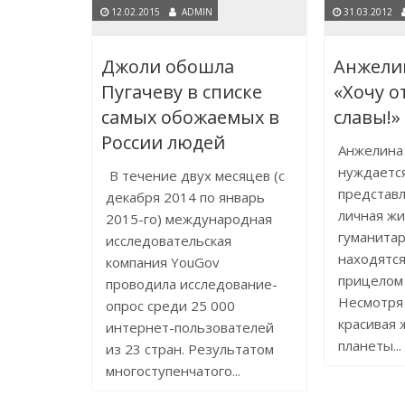
12.02.2015
ADMIN
31.03.2012
Джоли обошла
Анжели
Пугачеву в списке
«Хочу о
самых обожаемых в
славы!»
России людей
Анжелина
нуждается
В течение двух месяцев (с
представл
декабря 2014 по январь
личная жи
2015-го) международная
гуманитар
исследовательская
находятся
компания YouGov
прицелом 
проводила исследование-
Несмотря 
опрос среди 25 000
красивая
интернет-пользователей
планеты...
из 23 стран. Результатом
многоступенчатого...