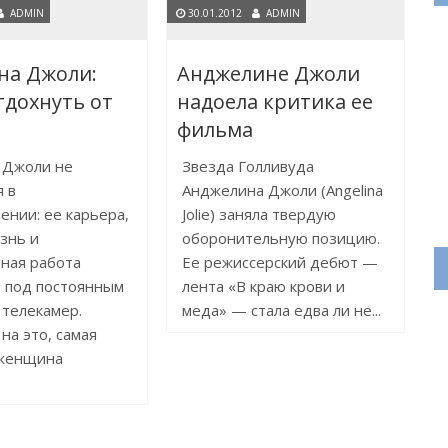
ADMIN
30.01.2012
ADMIN
на Джоли:
Анджелине Джоли
тдохнуть от
надоела критика ее
фильма
 Джоли не
Звезда Голливуда
 в
Анджелина Джоли (Angelina
ении: ее карьера,
Jolie) заняла твердую
знь и
оборонительную позицию.
ная работа
Ее режиссерский дебют —
 под постоянным
лента «В краю крови и
телекамер.
меда» — стала едва ли не...
на это, самая
 женщина