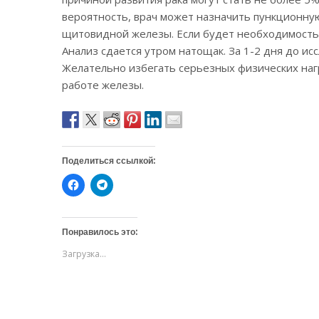
вероятность, врач может назначить пункционну
щитовидной железы. Если будет необходимость, 
Анализ сдается утром натощак. За 1-2 дня до и
Желательно избегать серьезных физических нагр
работе железы.
Поделиться ссылкой:
Н
Н
а
а
ж
ж
м
м
и
и
т
т
Понравилось это:
е
е
,
,
Загрузка...
ч
ч
т
т
о
о
б
б
ы
ы
о
п
т
о