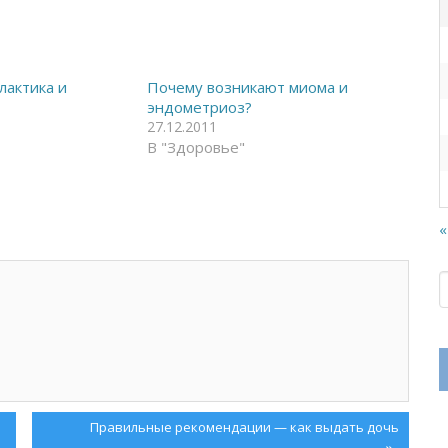
лактика и
Почему возникают миома и
эндометриоз?
27.12.2011
В "Здоровье"
«
Next
Правильные рекомендации — как выдать дочь