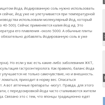
фицитом йода, йодированную соль нужно использовать
ся сейчас, йод уже не улетучивается при температурной
оизводства использовали молекулярный йод, который
 40-500). Сейчас применяется калия йод ид. Это
ература его плавления -около 5000. А обычные плиты
е обязательно добавлять йодированную соль в уже
верха). Но если у вас есть какие-либо заболевания ЖКТ,
сультация гастроэнтеролога. Как правило, баланс йода
 улучшается не только самочувствие, но и внешность.
 ломаться, приходит в норму вес. Опасаться
т. А вот аптечные препараты -могут. Правда, для этого
ати, с передозировкой йода часто сталкиваются жители
да. Связано это с тем, что японцы традиционно едят