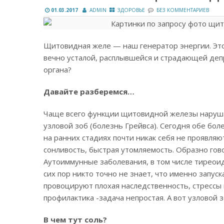
01.03.2017
ADMIN
ЗДОРОВЬЕ
БЕЗ КОММЕНТАРИЕВ
Щитовидная желе — наш генератор энергии. Это 
вечно усталой, расплывшейся и страдающей депр
органа?
Давайте разберемся…
Чаще всего функции щитовидной железы наруша
узловой зоб (болезнь Грейвса). Сегодня обе бол
на ранних стадиях почти никак себя не проявляю
сонливость, быстрая утомляемость.
Образно гово
Аутоиммунные заболевания, в том числе тиреоид
сих пор никто точно не знает, что именно запуск
провоцируют плохая наследственность, стрессы 
профилактика -задача непростая. А вот узловой 
В чем тут соль?