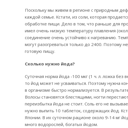
Поскольку мы живем в регионе с природным де
каждой семье. Кстати, из соли, которая продает
обработке пищи. Дело в том, что раньше для пр
имел очень низкую температуру плавления (около
соединение очень устойчиво к нагреванию. Темп
могут разогреваться только до 2400. Поэтому н
готовую пищу.
Сколько нужно йода?
Суточная норма йода -100 мкг (1 ч. л. ложка без 
то йод может не усваиваться. Поэтому нужна кон
в организме быстро нормализуется. В результате
Волосы становятся блестящими, ногти перестают
переизбытка йода не стоит. Соль его не вызывае
нужно выпить 10 таблеток, содержащих йод. Кст
Японии. В их суточном рационе около 9-14 мг йо
много водорослей, богатых йодом.