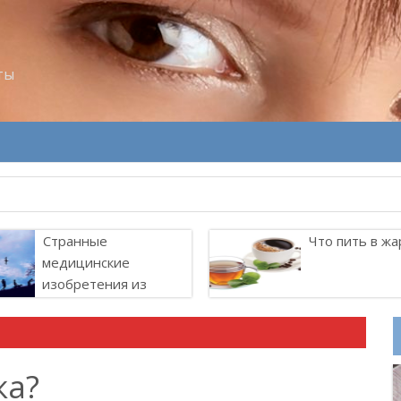
ты
 всего “работают” в паре
Странные
Что пить в жа
медицинские
изобретения из
прошлого
ка?