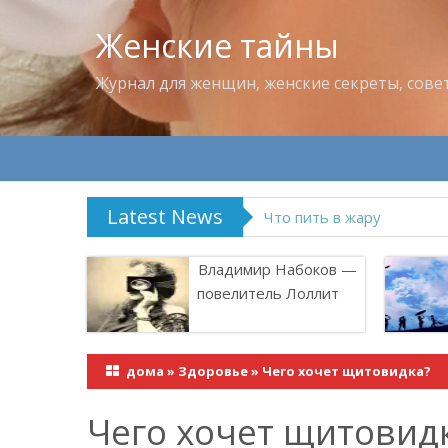
Женские тайны
Журнал для женщин, женские секреты, сове
Latest News
Продукты, которые лучше
Владимир Набоков —
повелитель Лоллит
дома
»
Здоровье
»
Чего хочет щитовидка?
Чего хочет щитовид