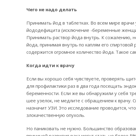
Чего не надо делать
Принимать йод в таблетках. Во всем мире врачи
йододефицита (исключение -беременные женщин
Принимать раствор йода внутрь. К сожалению, 
йода, принимая внутрь по каплям его спиртовой 
содержится огромное количество йода. Такое са
Когда идти к врачу
Если вы хорошо себя чувствуете, проверять щит
для профилактики раз в два года посещать эндо
беременности. Если же вы обнаружили у себя тр
шее узелок, не медлите с обращением к врачу.
назначит УЗИ. Это исследование проводится, чт
злокачественную опухоль.
Но паниковать не нужно. Большинство образова
причиной развития рака могут стать не более 5