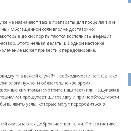
 уже не назначают такие препараты для профилактики
ы). Обогащенной соли вполне достаточно.
некоторые до сих пор пытаются восполнить дефицит
раствор. Этого нельзя делать! В йодной настойке
молечение может привести к передозировке.
овидку «на всякий случай» необходимости нет. Однако
кринолога нужно. И обязательно -во время
евожные симптомы (смотрите наш тест) или нащупали в
 Специалист прощупает щитовидку и при необходимости
обы выявить узлы, которые могут переродиться в
ний оказываются доброкачественными. По статистике,
% узлов. Но чтобы исключить даже эту малую