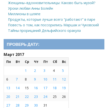
Женщины–вдохновительницы: Каково быть музой?
Уроки любви Анны Болейн
Миллионы в шляпе
Продукты, которые лучше всего “работают” в паре
Повесть о том, как поссорились Маршак и Чуковский
Тайны прорицаний Дельфийского оракула
ПРОВЕРЬ ДАТУ:
Март 2017
Пн
Вт
Ср
Чт
Пт
Сб
Вс
1
2
3
4
5
6
7
8
9
10
11
12
13
14
15
16
17
18
19
20
21
22
23
24
25
26
27
28
29
30
31