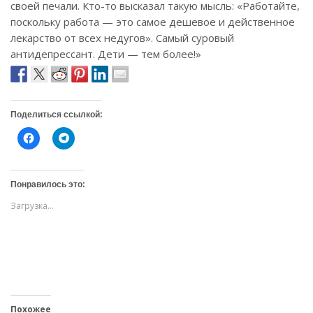
своей печали. Кто-то высказал такую мысль: «Работайте,
поскольку работа — это самое дешевое и действенное
лекарство от всех недугов». Самый суровый
антидепрессант. Дети — тем более!»
Поделиться ссылкой:
Н
Н
а
а
ж
ж
м
м
и
и
т
т
Понравилось это:
е
е
,
,
Загрузка...
ч
ч
т
т
о
о
б
б
ы
ы
о
п
т
о
к
д
р
е
ы
л
т
и
ь
т
Похожее