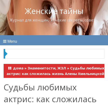
Женские тайны
Журнал для женщин, женские секреты, советы
Menu
Владимир Набоков — повелитель Лоллит
дома
»
Знаменитости, ЖЗЛ
»
Судьбы любимых
актрис: как сложилась жизнь Алены Хмельницкой
Судьбы любимых
актрис: как сложилась