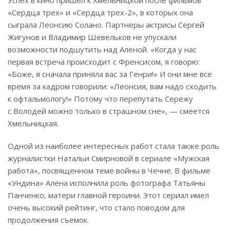
Успех в кино пришел к Хмельницкой после фильмов
«Сердца трех» и «Сердца трех-2», в которых она
сыграла Леонсию Солано. Партнеры актрисы Сергей
Жигунов и Владимир Шевельков не упускали
возможности подшутить над Аленой. «Когда у нас
первая встреча происходит с Френсисом, я говорю:
«Боже, я сначала приняла вас за Генри!» И они мне все
время за кадром говорили: «Леонсия, вам надо сходить
к офтальмологу!» Потому что перепутать Сережу
с Володей можно только в страшном сне», — смеется
Хмельницкая.
Одной из наиболее интересных работ стала также роль
журналистки Натальи Смирновой в сериале «Мужская
работа», посвященном теме войны в Чечне. В фильме
«Ундина» Алена исполнила роль фотографа Татьяны
Панченко, матери главной героини. Этот сериал имел
очень высокий рейтинг, что стало поводом для
продолжения съемок.