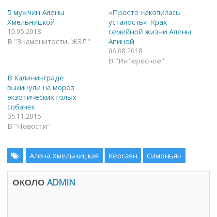
н
ь
а
с
5 мужчин Алены
«Просто накопилась
F
я
Хмельницкой
усталость». Крах
a
в
c
T
10.05.2018
семейной жизни Алены
e
e
В "Знаменитости, ЖЗЛ"
Апиной
b
l
o
e
06.08.2018
o
g
k
r
В "Интересное"
(
a
О
m
В Калининграде
т
(
к
О
выкинули на мороз
р
т
экзотических голых
ы
к
в
р
собачек
а
ы
05.11.2015
е
в
т
а
В "Новости"
с
е
я
т
в
с
н
я
о
в
Алена Хмельницкая
Кеосаян
Симоньян
в
н
о
о
м
в
о
о
ОКОЛО
ADMIN
к
м
н
о
е
к
)
н
е