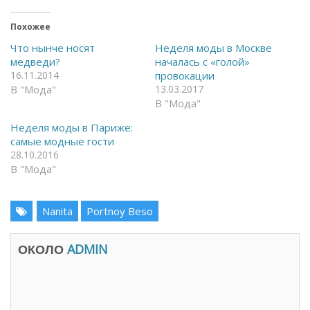
ы
л
т
и
ь
т
Похожее
н
ь
а
с
Что нынче носят
Неделя моды в Москве
F
я
медведи?
началась с «голой»
a
в
c
T
16.11.2014
провокации
e
e
В "Мода"
13.03.2017
b
l
o
e
В "Мода"
o
g
k
r
(
a
Неделя моды в Париже:
О
m
самые модные гости
т
(
к
О
28.10.2016
р
т
В "Мода"
ы
к
в
р
а
ы
е
в
т
а
Nanita
Portnoy Beso
с
е
я
т
в
с
н
я
ОКОЛО
ADMIN
о
в
в
н
о
о
м
в
о
о
к
м
н
о