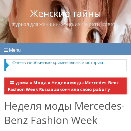
Женские тайны
Журнал для женщин, женские секреты, советы
Menu
Очень необычные криминальные истории
дома
»
Мода
»
Неделя моды Mercedes-Benz
Fashion Week Russia закончила свою работу
Неделя моды Mercedes-
Benz Fashion Week