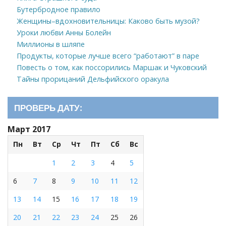
Бутербродное правило
Женщины–вдохновительницы: Каково быть музой?
Уроки любви Анны Болейн
Миллионы в шляпе
Продукты, которые лучше всего “работают” в паре
Повесть о том, как поссорились Маршак и Чуковский
Тайны прорицаний Дельфийского оракула
ПРОВЕРЬ ДАТУ:
Март 2017
Пн
Вт
Ср
Чт
Пт
Сб
Вс
1
2
3
4
5
6
7
8
9
10
11
12
13
14
15
16
17
18
19
20
21
22
23
24
25
26