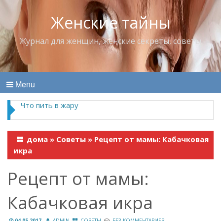
Женские тайны
Журнал для женщин, женские секреты, советы
Menu
Что пить в жару
дома
»
Советы
»
Рецепт от мамы: Кабачковая
икра
Рецепт от мамы:
Кабачковая икра
04.05.2017
ADMIN
СОВЕТЫ
БЕЗ КОММЕНТАРИЕВ