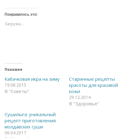
ж
ж
м
м
и
и
т
т
Понравилось это:
е
е
,
,
Загрузка...
ч
ч
т
т
о
о
б
б
ы
ы
о
п
т
о
к
д
р
е
ы
л
т
и
ь
т
Похожее
н
ь
а
с
Кабачковая икра на зиму
Старинные рецепты
F
я
19.08.2015
красоты для красивой
a
в
c
T
В "Советы"
кожи
e
e
29.12.2014
b
l
o
e
В "Здоровье"
o
g
k
r
(
a
Сушилыга: уникальный
О
m
рецепт приготовления
т
(
к
О
молдавских суши
р
т
06.04.2017
ы
к
в
р