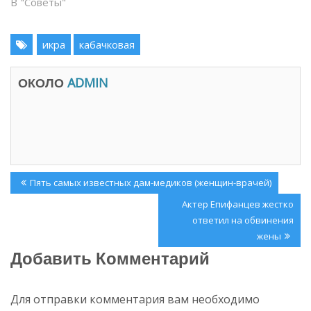
В "Советы"
а
ы
е
в
т
а
с
е
я
икра
т
кабачковая
в
с
н
я
о
в
в
н
ОКОЛО
ADMIN
о
о
м
в
о
о
к
м
н
о
е
к
)
н
е
)
Навигация
Previous
Пять самых известных дам-медиков (женщин-врачей)
по
Post:
Next
Актер Епифанцев жестко
записям
Post:
ответил на обвинения
жены
Добавить Комментарий
Для отправки комментария вам необходимо