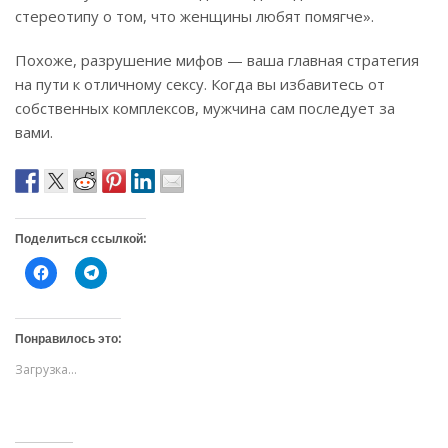
стереотипу о том, что женщины любят помягче».
Похоже, разрушение мифов — ваша главная стратегия
на пути к отличному сексу. Когда вы избавитесь от
собственных комплексов, мужчина сам последует за
вами.
Поделиться ссылкой:
Н
Н
а
а
ж
ж
м
м
и
и
т
т
Понравилось это:
е
е
,
,
Загрузка...
ч
ч
т
т
о
о
б
б
ы
ы
о
п