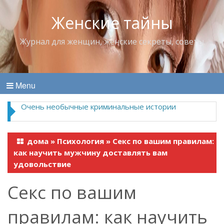
Женские тайны
Журнал для женщин, женские секреты, советы
Menu
Очень необычные криминальные истории
дома
»
Психология
»
Секс по вашим правилам:
как научить мужчину доставлять вам
удовольствие
Секс по вашим
правилам: как научить