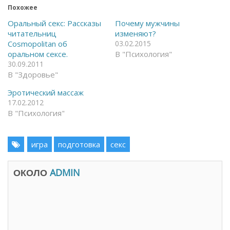
т
о
Похожее
к
д
р
е
ы
л
Оральный секс: Рассказы
Почему мужчины
т
и
читательниц
изменяют?
ь
т
н
ь
Cosmopolitan об
03.02.2015
а
с
оральном сексе.
В "Психология"
F
я
a
в
30.09.2011
c
T
В "Здоровье"
e
e
b
l
o
e
Эротический массаж
o
g
17.02.2012
k
r
(
a
В "Психология"
О
m
т
(
к
О
р
т
ы
к
игра
подготовка
секс
в
р
а
ы
е
в
т
а
ОКОЛО
ADMIN
с
е
я
т
в
с
н
я
о
в
в
н
о
о
м
в
о
о