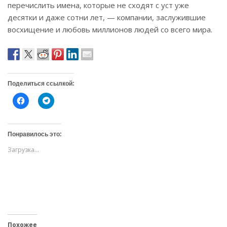
перечислить имена, которые не сходят с уст уже
десятки и даже сотни лет, — компании, заслужившие
восхищение и любовь миллионов людей со всего мира.
Поделиться ссылкой:
Н
Н
а
а
ж
ж
м
м
и
и
т
т
Понравилось это:
е
е
,
,
Загрузка...
ч
ч
т
т
о
о
б
б
ы
ы
о
п
т
о
к
д
р
е
ы
л
т
и
ь
т
Похожее