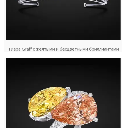
Тиара Graff с желтыми и бесцветными бриллиантами