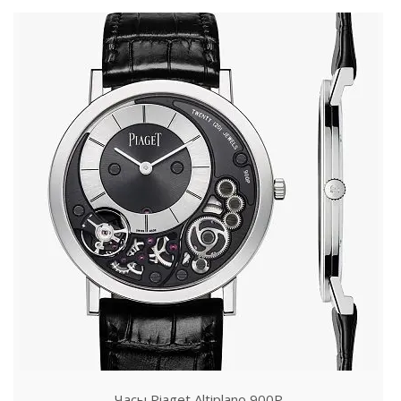
Часы Piaget Altiplano 900P