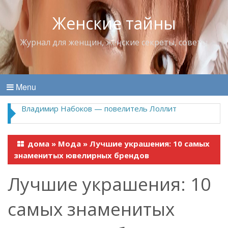
Женские тайны
Журнал для женщин, женские секреты, советы
Menu
Владимир Набоков — повелитель Лоллит
дома
»
Мода
»
Лучшие украшения: 10 самых
знаменитых ювелирных брендов
Лучшие украшения: 10
самых знаменитых