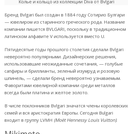
Колье и кольцо из коллекции Diva от Bvlgari
Бренд Bvlgari был создан в 1884 году Сотирио Булгари
— ювелиром из старинного греческого рода. Название
компании пишется BVLGARI, поскольку в традиционном
латинском алфавите V используется вместо U.
Пятидесятые годы прошлого столетия сделали Bvlgari
невероятно популярными. Дизайнерские решения,
использовавшие неожиданные сочетания, — голубые
сапфиры и бриллианты, зеленый изумруд и розовую
шпинель, — сделали бренд невероятно узнаваемым.
Фаворитами ювелирной компании среди металлов
всегда были платина и желтое золото.
В числе поклонников Bvlgari значатся члены королевских
семей и вся аристократия Европы. Сегодня Bulgari
входит в группу LVMH
(Moët Hennessy Louis Vuitton)
.
Mikimoto