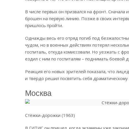
В числе первых он призвался на фронт.
Сначала и
брошен на первую линию. Позже в своих интерв
пришлось пройти.
Однажды весь его отряд погиб под безжалостны
чудом, но в военных действиях потерял нескольк
госпиталь, откуда комиссовали. Но уезжать с фр
ездил с ним по госпиталям – поднимать боевой д
Реакция его новых зрителей показала, что лице
и твердо решил посвятить себя драматическому 
Москва
Стёжки-дорожки (1963)
В ГИТИС он пришел, когда экзамены уже законч