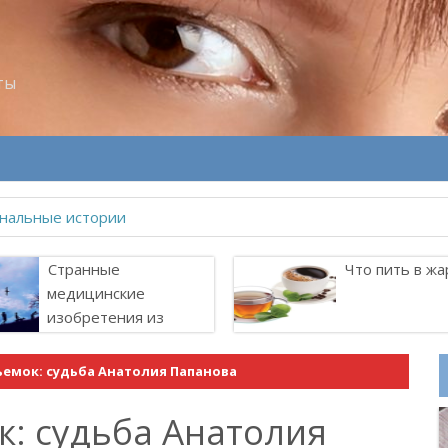
ты
велитель Лоллит
Странные
Что пить в жа
медицинские
изобретения из
прошлого
съемок: судьба Анатолия Папанова
к: судьба Анатолия