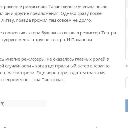
тральные режиссеры. Талантливого ученика после
л он и другие предложения. Однако сразу после
 Литву, правда прожил там совсем не долго.
е сороковых актера буквально вырвал режиссер Театра
 супруге места в труппе театра. И Папановы
сь многие режиссеры, не оказалось главных ролей в
«
ой случайности – когда центральный актер внезапно
нец, рассмотрели. Еще через три года театральная
 а непременно – «на Папанова».