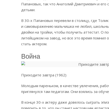
Папановых, так что Анатолий Дмитриевич и его 
детьми.
В 30-х Папановых перевели в столицу, где Толик
и самовыражению мальчишка не любил, школьные
двойки на тройки, чтобы получить аттестат. О по
литейщиком на завод, но все это время помнил о
стать актером.
Война
Приходите завтра (1962)
Молодым пареньком, в качестве увлечения, рабо
приглянулся там педагогам. Они взялись за обуч
В конце 30-х актеру даже довелось сыграть эпи
поверить в то, что он станет настоящим артист