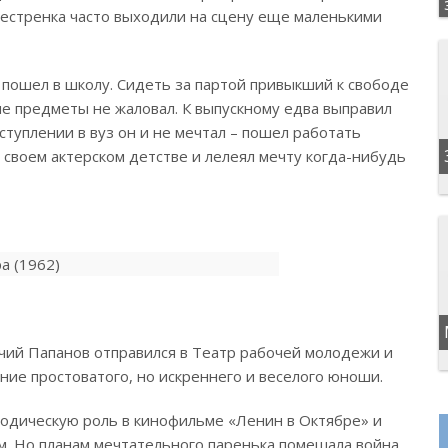
сестренка часто выходили на сцену еще маленькими
 пошел в школу.
Сидеть за партой привыкший к свободе
 предметы не жаловал. К выпускному едва выправил
ступлении в вуз он и не мечтал – пошел работать
 своем актерском детстве и лелеял мечту когда-нибудь
чий Папанов отправился в Театр рабочей молодежи и
ение простоватого, но искреннего и веселого юноши.
зодическую роль в кинофильме «Ленин в Октябре» и
ом. Но планам мечтательного паренька помешала война.