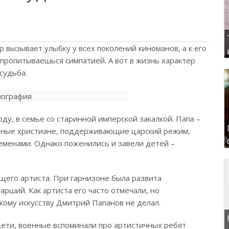
 вызывает улыбку у всех поколений киноманов, а к его
пропитываешься симпатией. А вот в жизнь характер
судьба.
у, в семье со старинной имперской закалкой. Папа –
енные христиане, поддерживающие царский режим,
менами. Однако поженились и завели детей –
щего артиста.
При гарнизоне была развита
рший. Как артиста его часто отмечали, но
кому искусству Дмитрий Папанов не делал.
дети, военные вспоминали про артистичных ребят