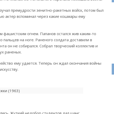
зучал премудрости зенитно-ракетных войск, потом был
ью актер вспоминал через какие кошмары ему
м фашистским огнем. Папанов остался жив каким-то
о пальцев на ноге. Раненого солдата доставили в
онта он не собирался.
Собрал творческий коллектив и
ух раненых.
действо ему удается. Теперь он ждал окончания войны
искусству.
ились. Жуткий недобор студентов дал шанс