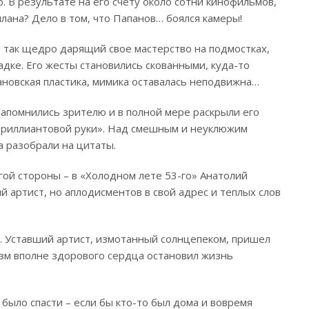
о. В результате на его счету около сотни кинофильмов,
плана? Дело в том, что Папанов… боялся камеры!
 так щедро дарящий свое мастерство на подмостках,
дке. Его жесты становились скованными, куда-то
новская пластика, мимика оставалась неподвижна…
запомнились зрителю и в полной мере раскрыли его
Бриллиантовой руки».
Над смешным и неуклюжим
а разобрали на цитаты.
гой стороны – в «Холодном лете 53-го» Анатолий
 артист, но аплодисментов в свой адрес и теплых слов
м. Уставший артист, измотанный солнцепеком, пришел
азм вполне здорового сердца остановил жизнь
было спасти – если бы кто-то был дома и вовремя