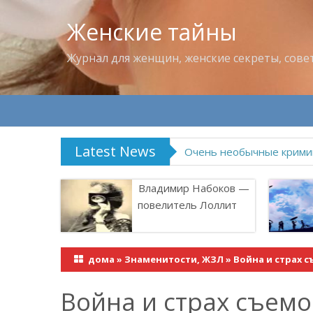
Женские тайны
Журнал для женщин, женские секреты, сове
Latest News
Владимир Набоков — по
Владимир Набоков —
повелитель Лоллит
дома
»
Знаменитости, ЖЗЛ
»
Война и страх 
Война и страх съемо