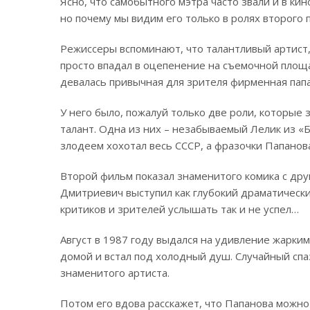
Ясно, что самобытного мэтра часто звали и в кин
но почему мы видим его только в ролях второго 
Режиссеры вспоминают, что талантливый артист,
просто впадал в оцепенение на съемочной площа
девалась привычная для зрителя фирменная папа
У него было, пожалуй только две роли, которые 
талант. Одна из них – незабываемый Лелик из «
злодеем хохотал весь СССР, а фразочки Папанов
Второй фильм показал знаменитого комика с дру
Дмитриевич выступил как глубокий драматический
критиков и зрителей услышать так и не успел…
Август в 1987 году выдался на удивление жарки
домой и встал под холодный душ. Случайный сп
знаменитого артиста.
Потом его вдова расскажет, что Папанова можно 