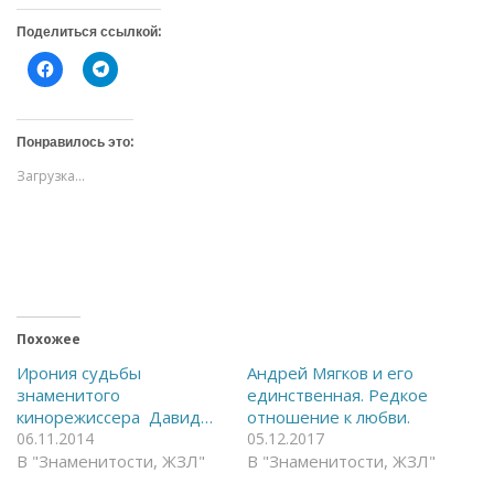
Поделиться ссылкой:
Н
Н
а
а
ж
ж
м
м
и
и
т
т
Понравилось это:
е
е
,
,
Загрузка...
ч
ч
т
т
о
о
б
б
ы
ы
о
п
т
о
к
д
р
е
ы
л
т
и
ь
т
Похожее
н
ь
а
с
Ирония судьбы
Андрей Мягков и его
F
я
знаменитого
единственная. Редкое
a
в
c
T
кинорежиссера Давид…
отношение к любви.
e
e
06.11.2014
05.12.2017
b
l
o
e
В "Знаменитости, ЖЗЛ"
В "Знаменитости, ЖЗЛ"
o
g
k
r