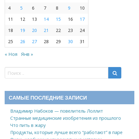
4
5
6
7
8
9
10
11
12
13
14
15
16
17
18
19
20
21
22
23
24
25
26
27
28
29
30
31
« Ноя
Янв »
САМЫЕ ПОСЛЕДНИЕ ЗАПИСИ
Владимир Набоков — повелитель Лоллит
Странные медицинские изобретения из прошлого
Что пить в жару
Продукты, которые лучше всего “работают” в паре