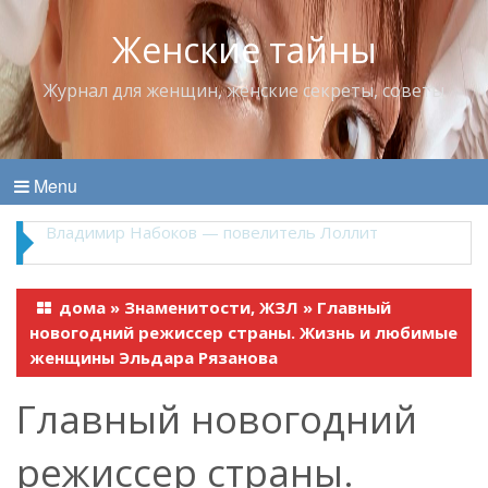
Женские тайны
Журнал для женщин, женские секреты, советы
Menu
Владимир Набоков — повелитель Лоллит
дома
»
Знаменитости, ЖЗЛ
»
Главный
новогодний режиссер страны. Жизнь и любимые
женщины Эльдара Рязанова
Главный новогодний
режиссер страны.