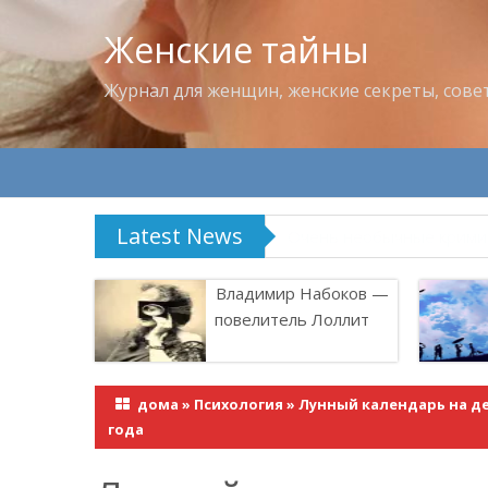
Женские тайны
Журнал для женщин, женские секреты, сове
Latest News
Владимир Набоков — по
Владимир Набоков —
повелитель Лоллит
дома
»
Психология
»
Лунный календарь на де
года