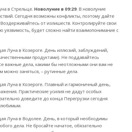
Луна в Стрельце.
Новолуние в 09:29
. В новолуние
ствий. Сегодня возможны конфликты, поэтому дайте
. Воздерживайтесь от излишеств. Контролируйте свои
ою уязвимость, будет сложно найти взаимопонимание с
щая Луна в Козероге. День иллюзий, заблуждений,
качественными продуктами). Не поддавайтесь
се важные дела, какими бы неотложными они вам не
м можно заняться, – рутинные дела.
щая Луна в Козероге. Плавный и гармоничный день,
ражения. Практические усилия не дадут особых
язательно доведите до конца Перегрузки сегодня
 любимым.
щая Луна в Водолее. День, в который необходимы
юбого дела. Не бросайте начатое, обязательно