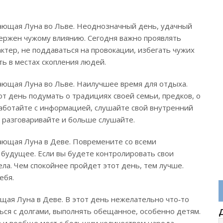
ающая Луна во Льве. Неоднозначный день, удачный
вержен чужому влиянию. Сегодня важно проявлять
ктер, не поддаваться на провокации, избегать чужих
ь в местах скопления людей.
ающая Луна во Льве. Наилучшее время для отдыха.
т день подумать о традициях своей семьи, предков, о
Работайте с информацией, слушайте свой внутренний
е разговаривайте и больше слушайте.
ающая Луна в Деве. Повремените со всеми
 будущее. Если вы будете контролировать свои
ла. Чем спокойнее пройдет этот день, тем лучше.
ебя.
щая Луна в Деве. В этот день нежелательно что‑то
ься с долгами, выполнять обещанное, особенно детям.
 и вообще мест с большим количеством народа.