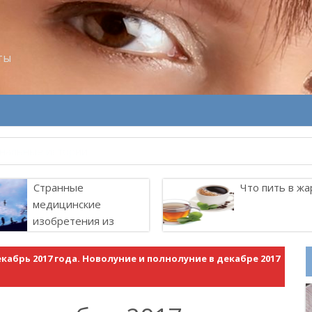
ты
велитель Лоллит
Странные
Что пить в жа
медицинские
изобретения из
прошлого
кабрь 2017 года. Новолуние и полнолуние в декабре 2017