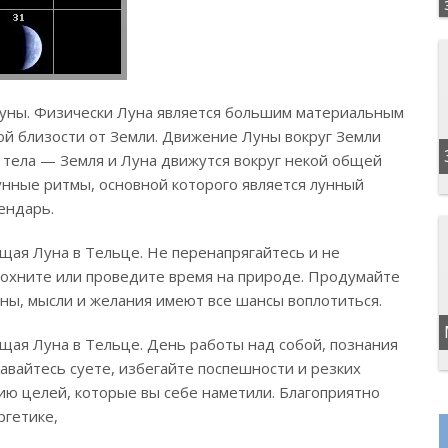
уны. Физически Луна является большим материальным
ой близости от Земли. Движение Луны вокруг Земли
 тела — Земля и Луна движутся вокруг некой общей
унные ритмы, основной которого является лунный
ендарь.
щая Луна в Тельце. Не перенапрягайтесь и не
дохните или проведите время на природе. Продумайте
ны, мысли и желания имеют все шансы воплотиться.
ущая Луна в Тельце. День работы над собой, познания
давайтесь суете, избегайте поспешности и резких
ию целей, которые вы себе наметили. Благоприятно
ргетике,