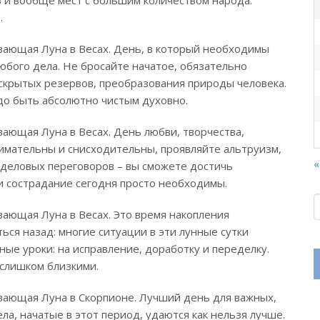
.
ающая Луна в Весах. День, в который необходимы
юбого дела. Не бросайте начатое, обязательно
скрытых резервов, преобразования природы человека.
адо быть абсолютно чистым духовно.
вающая Луна в Весах. День любви, творчества,
нимательны и снисходительны, проявляйте альтруизм,
«
 деловых переговоров – вы сможете достичь
 сострадание сегодня просто необходимы.
вающая Луна в Весах. Это время накопления
ься назад: многие ситуации в эти лунные сутки
ные уроки: на исправление, доработку и переделку.
слишком близкими.
вающая Луна в Скорпионе. Лучший день для важных,
а, начатые в этот период, удаются как нельзя лучше.