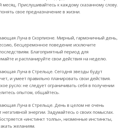
 месяц. Прислушивайтесь к каждому сказанному слову.
 понять свое предназначение в жизни.
вающая Луна в Скорпионе. Мирный, гармоничный день,
рессию, бесцеремонное поведение исключите
 последствиям. Благоприятный период для
майте и распланируйте свои действия на неделю.
вающая Луна в Стрельце. Сегодня звезды будут
очет, и умеет правильно планировать свои действия.
кое русло: не следует ограничивать себя в получении
литесь опытом, общайтесь.
вающая Луна в Стрельце. День в целом не очень
 негативной энергии. Задумайтесь о своих помыслах.
бостряется «инстинкт толпы», низменные инстинкты,
такать желаниям.