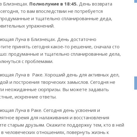
 в Близнецах.
Полнолуние в 18:45.
День возврата
ь сегодня, то вам впоследствии не потребуется
о продуманные и тщательно спланированные деда,
овительных упражнений.
ающая Луна в Близнецах. День достаточно
тите принять сегодня какое‑то решение, сначала сто
ошо: продуманные и тщательно спланированные дела,
олкнуться с проблемами.
ающая Луна в Раке. Хороший день для активных дел,
ой и построения творческих замыслов. Сегодня не
сти неожиданные сюрпризы. Вы можете задавать
стные, искренние ответы.
ающая Луна в Раке. Сегодня день усвоения и
иятное время для налаживания и восстановления
те старым друзьям. Окажите поддержку тем, кто в ней
 в человеческих отношениях, повернуть жизнь к