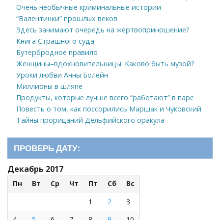
Очень необычные криминальные истории
“Валентинки” прошлых веков
Здесь занимают очередь на жертвоприношение?
Книга Страшного суда
Бутербродное правило
Женщины–вдохновительницы: Каково быть музой?
Уроки любви Анны Болейн
Миллионы в шляпе
Продукты, которые лучше всего “работают” в паре
Повесть о том, как поссорились Маршак и Чуковский
Тайны прорицаний Дельфийского оракула
ПРОВЕРЬ ДАТУ:
Декабрь 2017
Пн
Вт
Ср
Чт
Пт
Сб
Вс
1
2
3
4
5
6
7
8
9
10