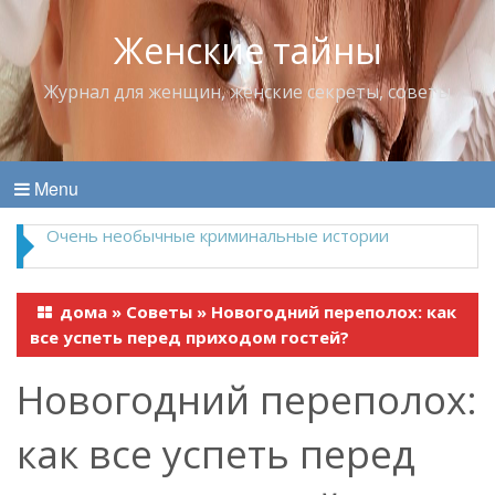
Женские тайны
Журнал для женщин, женские секреты, советы
Menu
Владимир Набоков — повелитель Лоллит
дома
»
Советы
»
Новогодний переполох: как
все успеть перед приходом гостей?
Новогодний переполох:
как все успеть перед