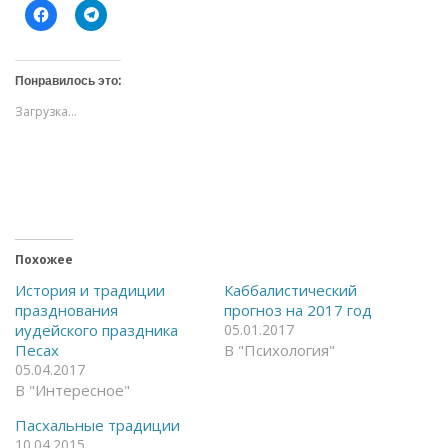
Н
Н
а
а
ж
ж
м
м
и
и
т
т
Понравилось это:
е
е
,
,
Загрузка...
ч
ч
т
т
о
о
б
б
ы
ы
о
п
т
о
к
д
р
е
ы
л
т
и
ь
т
Похожее
н
ь
а
с
История и традиции
Каббалистический
F
я
празднования
прогноз на 2017 год
a
в
c
T
иудейского праздника
05.01.2017
e
e
Песах
В "Психология"
b
l
o
e
05.04.2017
o
g
В "Интересное"
k
r
(
a
О
m
Пасхальные традиции
т
(
к
О
10.04.2015