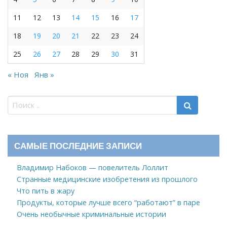
11
12
13
14
15
16
17
18
19
20
21
22
23
24
25
26
27
28
29
30
31
« Ноя
Янв »
САМЫЕ ПОСЛЕДНИЕ ЗАПИСИ
Владимир Набоков — повелитель Лоллит
Странные медицинские изобретения из прошлого
Что пить в жару
Продукты, которые лучше всего “работают” в паре
Очень необычные криминальные истории