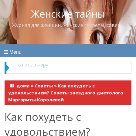
Женские тайны
Журнал для женщин, женские секреты, советы
Menu
Что пить в жару
дома
»
Советы
»
Как похудеть с
удовольствием? Советы звездного диетолога
Маргариты Королевой
Как похудеть с
удовольствием?