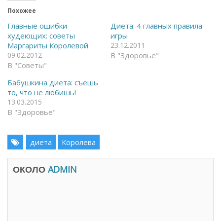
т
о
Похожее
к
д
р
е
ы
л
Главные ошибки
Диета: 4 главных правила
т
и
худеющих: советы
игры
ь
т
н
ь
Маргариты Королевой
23.12.2011
а
с
09.02.2012
В "Здоровье"
F
я
a
в
В "Советы"
c
T
e
e
Бабушкина диета: съешь
b
l
o
e
то, что не любишь!
o
g
13.03.2015
k
r
(
a
В "Здоровье"
О
m
т
(
к
О
р
т
ы
к
диета
Королева
в
р
а
ы
е
в
т
а
ОКОЛО
ADMIN
с
е
я
т
в
с
н
я
о
в
в
н
о
о
м
в