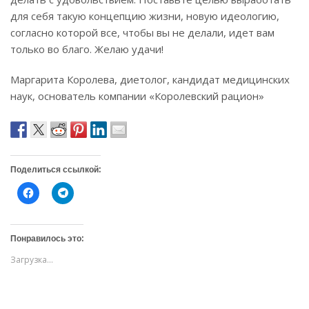
для себя такую концепцию жизни, новую идеологию,
согласно которой все, чтобы вы не делали, идет вам
только во благо. Желаю удачи!
Маргарита Королева, диетолог, кандидат медицинских
наук, основатель компании «Королевский рацион»
Поделиться ссылкой:
Н
Н
а
а
ж
ж
м
м
и
и
т
т
Понравилось это:
е
е
,
,
Загрузка...
ч
ч
т
т
о
о
б
б
ы
ы
о
п