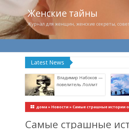
Женские тайны
Журнал для женщин, женские секреты, сове
Latest News
Владимир Набоков — по
Владимир Набоков —
повелитель Лоллит
дома
»
Новости
»
Самые страшные истории о 
Самые страшные ист