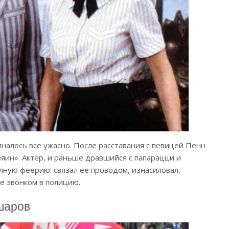
налось все ужасно. После расставания с певицей Пенн
озяин». Актер, и раньше дравшийся с папарацци и
лную феерию: связал ее проводом, изнасиловал,
се звонком в полицию.
шаров