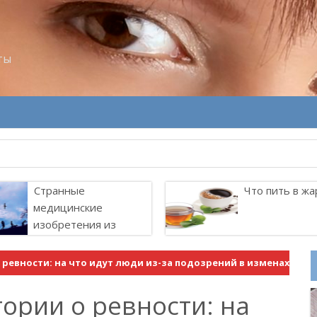
ты
велитель Лоллит
Странные
Что пить в жа
медицинские
изобретения из
прошлого
ревности: на что идут люди из-за подозрений в изменах
ории о ревности: на