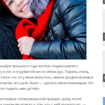
 декабря прошлого года житель подмосковного
 в лес и отрубил ей кисти обеих рук. Парень очень
ытался что-то у меня выпытать, имена предполагаемых
топором, его цель была — сделать меня инвалидом. Он
гла гладить ими детей».
в интервью «Комсомольской правде» сразу после
 сыновьям правду о том, что с ней произошло, —