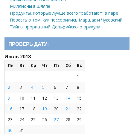
Миллионы в шляпе
Продукты, которые лучше всего “работают” в паре
Повесть о том, как поссорились Маршак и Чуковский
Тайны прорицаний Дельфийского оракула
ПРОВЕРЬ ДАТУ:
Июль 2018
Пн
Вт
Ср
Чт
Пт
Сб
Вс
1
2
3
4
5
6
7
8
9
10
11
12
13
14
15
16
17
18
19
20
21
22
23
24
25
26
27
28
29
30
31