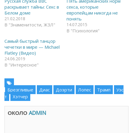
Русская служба BBC
Пять американских норм
F
я
раскрывает тайны: Секс в
секса, которые
a
в
c
T
Белом доме
европейцам никогда не
e
e
21.02.2018
понять
b
l
o
e
В "Знаменитости, ЖЗЛ"
14.07.2015
o
g
k
r
В "Психология"
(
a
О
m
Самый быстрый танцор
т
(
к
О
чечетки в мире — Michael
р
т
Flatley (Видео)
ы
к
в
р
24.06.2019
а
ы
В "Интересное"
е
в
т
а
с
е
я
т
в
с
н
я
о
в
Брезгливые
Диас
Доэрти
Лопес
Трамп
Уэс
в
н
о
о
т
Хэтчер
м
в
о
о
к
м
н
о
ОКОЛО
ADMIN
е
к
)
н
е
)