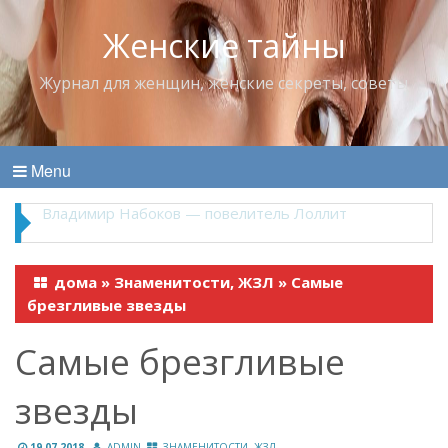
Женские тайны
Журнал для женщин, женские секреты, советы
Menu
Владимир Набоков — повелитель Лоллит
дома
»
Знаменитости, ЖЗЛ
»
Самые
брезгливые звезды
Самые брезгливые
звезды
19.07.2018
ADMIN
ЗНАМЕНИТОСТИ, ЖЗЛ