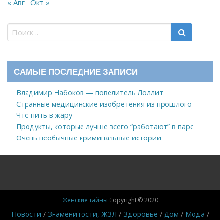
« Авг
Окт »
САМЫЕ ПОСЛЕДНИЕ ЗАПИСИ
Владимир Набоков — повелитель Лоллит
Странные медицинские изобретения из прошлого
Что пить в жару
Продукты, которые лучше всего “работают” в паре
Очень необычные криминальные истории
Женские тайны
Copyright © 2020
Новости
Знаменитости, ЖЗЛ
Здоровье
Дом
Мода