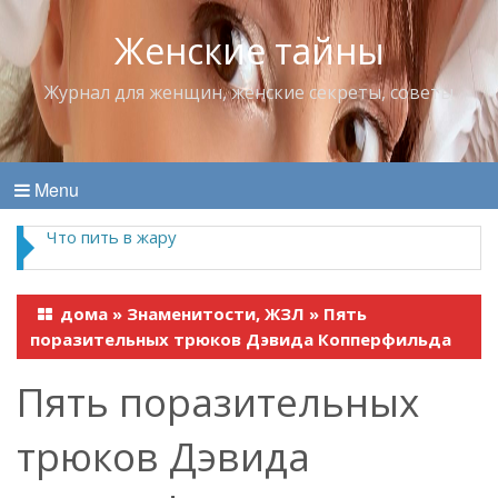
Женские тайны
Журнал для женщин, женские секреты, советы
Menu
Что пить в жару
дома
»
Знаменитости, ЖЗЛ
»
Пять
поразительных трюков Дэвида Копперфильда
Пять поразительных
трюков Дэвида