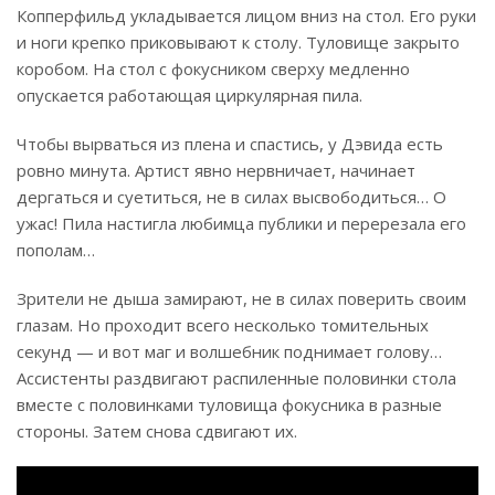
Копперфильд укладывается лицом вниз на стол. Его руки
и ноги крепко приковывают к столу. Туловище закрыто
коробом. На стол с фокусником сверху медленно
опускается работающая циркулярная пила.
Чтобы вырваться из плена и спастись, у Дэвида есть
ровно минута. Артист явно нервничает, начинает
дергаться и суетиться, не в силах высвободиться… О
ужас! Пила настигла любимца публики и перерезала его
пополам…
Зрители не дыша замирают, не в силах поверить своим
глазам. Но проходит всего несколько томительных
секунд — и вот маг и волшебник поднимает голову…
Ассистенты раздвигают распиленные половинки стола
вместе с половинками туловища фокусника в разные
стороны. Затем снова сдвигают их.