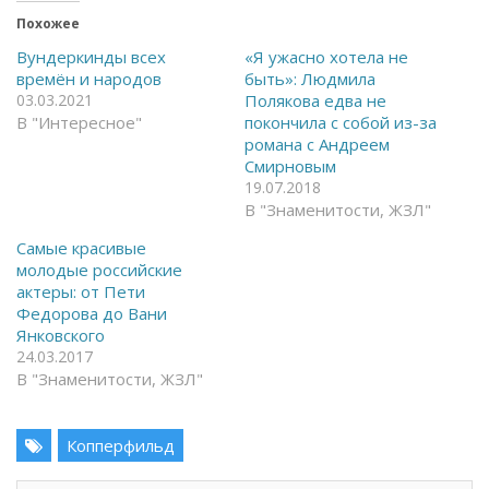
т
о
Похожее
к
д
р
е
ы
л
Вундеркинды всех
«Я ужасно хотела не
т
и
времён и народов
быть»: Людмила
ь
т
н
ь
03.03.2021
Полякова едва не
а
с
В "Интересное"
покончила с собой из-за
F
я
a
в
романа с Андреем
c
T
Смирновым
e
e
b
l
19.07.2018
o
e
В "Знаменитости, ЖЗЛ"
o
g
k
r
(
a
Самые красивые
О
m
т
(
молодые российские
к
О
актеры: от Пети
р
т
ы
к
Федорова до Вани
в
р
Янковского
а
ы
е
в
24.03.2017
т
а
В "Знаменитости, ЖЗЛ"
с
е
я
т
в
с
н
я
о
в
Копперфильд
в
н
о
о
м
в