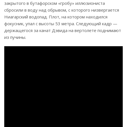
закрытого в бутафорском «гробу» иллюзиониста
сбросили в воду над обрывом, с которого низвергается
Ниагарский водопад. Плот, на котором находился
фокусник, упал с высоты 53 метра. Следующий кадр —
держащегося за канат Дэвида на вертолете поднимают
из пучины.