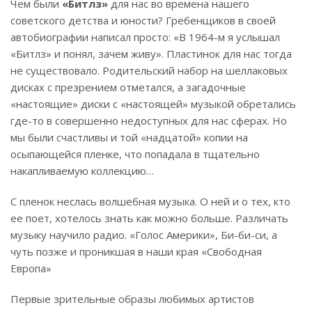
Чем были
«Битлз»
для нас во времена нашего
советского детства и юности? Гребенщиков в своей
автобиографии написал просто: «В 1964-м я услышал
«Битлз» и понял, зачем живу». Пластинок для нас тогда
не существовало. Родительский набор на шеллаковых
дисках с презрением отметался, а загадочные
«настоящие» диски с «настоящей» музыкой обретались
где-то в совершенно недоступных для нас сферах. Но
мы были счастливы и той «надцатой» копии на
осыпающейся пленке, что попадала в тщательно
накапливаемую коллекцию…
С пленок неслась волшебная музыка. О ней и о тех, кто
ее поет, хотелось знать как можно больше. Различать
музыку научило радио. «Голос Америки», Би-би-си, а
чуть позже и проникшая в наши края «Свободная
Европа»
Первые зрительные образы любимых артистов