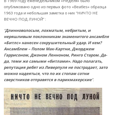
В 1969 году еженедельником «Неделя» было
опубликовано одно из первых фото «Beatles» образца
1963 года и небольшая заметка о них “НИЧТО НЕ
ВЕЧНО ПОД ЛУНОЙ” :
“
Длинноволосым, лохматым, небритым, и
неряшливым поклонникам знаменитого ансамбля
«Битлс» нанесен сокрушительный удар. И кем?
Ансамблем – Полом Мак-Картни, Джорджем
Гаррисоном, Джоном Ленноном, Ринго Старом. Да-
да, теми же самыми «битлами». Надо полагать,
репутация ребят из Ливерпуля не пострадает, зато
можно надеяться, что по их стопам сотни
сверстников отправятся
в парикмахерские
”.