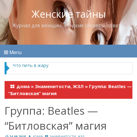
Женские тайны
Журнал для женщин, женские секреты, советы
Menu
Продукты, которые лучше всего “работают” в
паре
дома
»
Знаменитости, ЖЗЛ
»
Группа: Beatles —
“Битловская” магия
Группа: Beatles —
“Битловская” магия
24.09.2018
ADMIN
ЗНАМЕНИТОСТИ, ЖЗЛ