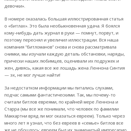
девоч­ки».
В номере оказалась большая иллюстрированная статья
о «битлах». Это была необыкновен­ная удача. Я боялся
кому-нибудь дать журнал в руки — помнут, по­рвут, и
поэтому переснял и увеличил иллюстрации. Вся наша
ком­пания “битломанов” снова и снова рассматривала
снимки, мы изучали каждую деталь обстановки, наря­ды,
прически наших любимцев, оценивали их подружек и
жен, дивясь, какая все же лошадь жена Леннона Синтия
— эх, не мог лучше найти!
За недостатком информации мы питались слухами,
подчас самыми фантастическими. Так, мы почему-то
считали битлов евреями, по край­ней мере Леннона и
Старра (мы все же понимали, что человек по фами­лии
Маккартни вряд ли мог оказать­ся евреем). Только через
много лет я узнал, что без евреев в «семье» битлов все
же не обошлось: евреем был их знаменитый импресарио