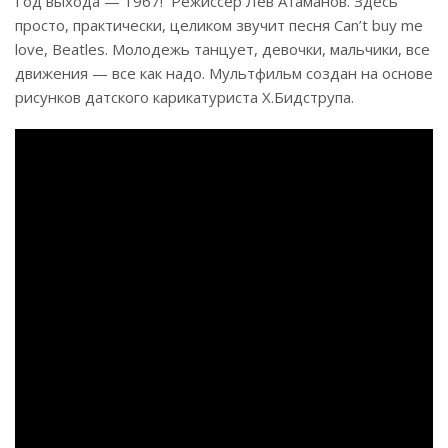
Год выхода — 1967! Режиссер Лев Атаманов. Здесь
просто, практически, целиком звучит песня Can’t buy me
love, Beatles. Молодежь танцует, девочки, мальчики, все
движения — все как надо. Мультфильм создан на основе
рисунков датского карикатуриста Х.Бидструпа.