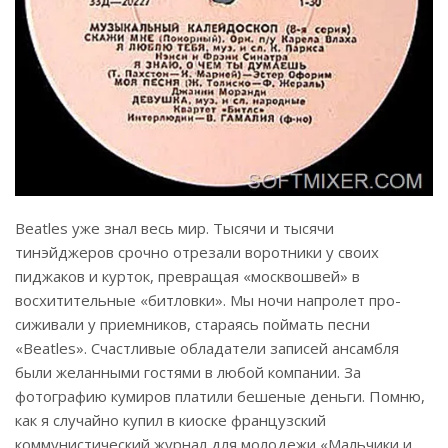
Beatles уже знал весь мир. Тысячи и тысячи
тинэйджеров срочно отрезали воротники у своих
пиджаков и курток, превращая «москвошвей» в
восхитительные «битловки». Мы ночи напролет про­
сиживали у приемников, стараясь поймать песни
«Beatles». Счастли­вые обладатели записей ансамбля
были желанными гостями в любой компании. За
фотографию кумиров платили бешеные деньги. Помню,
как я случайно купил в киоске фран­цузский
коммунистический журнал для молодежи «Мальчики и