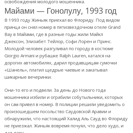
освобождения молодого мошенника.
Майами — Гонолулу, 1993 год
В 1993 году Жиньяк приехал во Флориду. Под видом
принца он снял номер в пятизвездочном отеле Grand
Bay в Майами, где в разные годы жили Майкл
Джексон, Элизабет Тейлор, Софи Лорен и Принс.
Молодой человек разгуливал по городу в костюме
Giorgio Armani и рубашке Ralph Lauren, катался на
дорогих автомобилях, дарил продавщицам сумочки
«Шанель», платил щедрые чаевые и закатывал
шикарные вечеринки.
Они-то его и подвели. За день до Нового года
мошенника избили и ограбили собутыльники, которых
он сам привел в номер. В полиции решили уведомить о
произошедшем посольство Саудовской Аравии и
обнаружили, что настоящий Халид Аль Сауд во Флориду
не приезжал. Жиньяк вовремя почуял, что дело худо, и
дал деру.