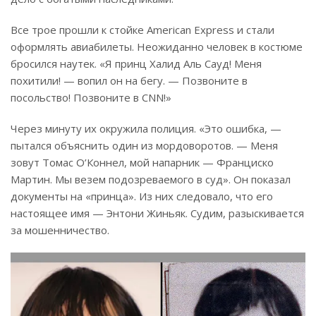
Все трое прошли к стойке American Express и стали
оформлять авиабилеты. Неожиданно человек в костюме
бросился наутек. «Я принц Халид Аль Сауд! Меня
похитили! — вопил он на бегу. — Позвоните в
посольство! Позвоните в CNN!»
Через минуту их окружила полиция. «Это ошибка, —
пытался объяснить один из мордоворотов. — Меня
зовут Томас О’Коннел, мой напарник — Франциско
Мартин. Мы везем подозреваемого в суд». Он показал
документы на «принца». Из них следовало, что его
настоящее имя — Энтони Жиньяк. Судим, разыскивается
за мошенничество.