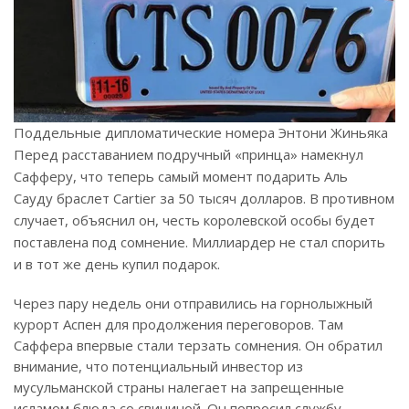
Поддельные дипломатические номера Энтони Жиньяка
Перед расставанием подручный «принца» намекнул
Сафферу, что теперь самый момент подарить Аль
Сауду браслет Cartier за 50 тысяч долларов. В противном
случает, объяснил он, честь королевской особы будет
поставлена под сомнение. Миллиардер не стал спорить
и в тот же день купил подарок.
Через пару недель они отправились на горнолыжный
курорт Аспен для продолжения переговоров. Там
Саффера впервые стали терзать сомнения. Он обратил
внимание, что потенциальный инвестор из
мусульманской страны налегает на запрещенные
исламом блюда со свининой. Он попросил службу