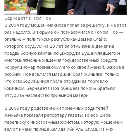
Бернадетт и Том Ноэ
В 2004 году мошенник снова попал за решетку, и на этот
раз надолго. В тюрьме он познакомился с Томом Ноэ —
опальным политиком-республиканцем из Огайо,
которого осудили на 20 лет за отмывание денег на
предвыборную кампанию Джорджа Буша-младшего и
многомиллионые хищения государственных средств.
Коррупционер познакомил его со своей женой. Вскоре в
особняк Ноэ вселился младший брат Жиньяка, только
что освободившийся после отсидки за торговлю
кокаином. Бернадетт Ноэ обещала помочь братьям
отсудить наследство приемной матери.
В 2008 году родственники приемных родителей
Жиньяка показали репортеру газеты Toledo Blade
переписку с иностранным юристом, которую мошенник
вел от имени принца Халида ибн Аль Сауда. Из них