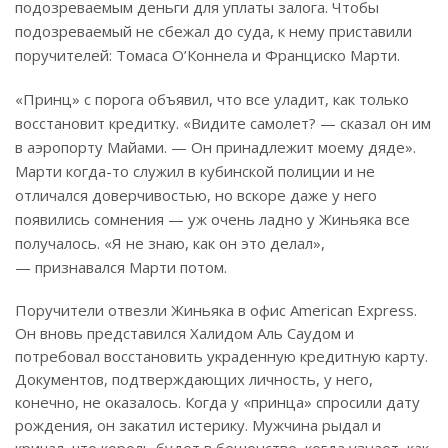
подозреваемым деньги для уплаты залога. Чтобы
подозреваемый не сбежал до суда, к нему приставили
поручителей: Томаса О’Коннела и Франциско Марти.
«Принц» с порога объявил, что все уладит, как только
восстановит кредитку. «Видите самолет? — сказал он им
в аэропорту Майами. — Он принадлежит моему дяде».
Марти когда-то служил в кубинской полиции и не
отличался доверчивостью, но вскоре даже у него
появились сомнения — уж очень ладно у Жиньяка все
получалось. «Я не знаю, как он это делал»,
— признавался Марти потом.
Поручители отвезли Жиньяка в офис American Express.
Он вновь представился Халидом Аль Саудом и
потребовал восстановить украденную кредитную карту.
Документов, подтверждающих личность, у него,
конечно, не оказалось. Когда у «принца» спросили дату
рождения, он закатил истерику. Мужчина рыдал и