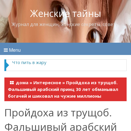
Женские тайны
Журнал для женщин, женские секреты, советы
Menu
Что пить в жару
дома
»
Интересное
»
Пройдоха из трущоб.
Фальшивый арабский принц 30 лет обманывал
богачей и шиковал на чужие миллионы
Пройдоха из трущоб.
Фальшивый арабский