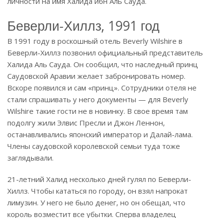
личности на имя Халида ибн Аль Сауда.
Беверли-Хиллз, 1991 год
В 1991 году в роскошный отель Beverly Wilshire в
Беверли-Хиллз позвонил официальный представитель
Халида Аль Сауда. Он сообщил, что наследный принц
Саудовской Аравии желает забронировать номер.
Вскоре появился и сам «принц». Сотрудники отеля не
стали спрашивать у него документы — для Beverly
Wilshire такие гости не в новинку. В свое время там
подолгу жили Элвис Пресли и Джон Леннон,
останавливались японский император и Далай-лама.
Члены саудовской королевской семьи туда тоже
заглядывали.
21-летний Халид несколько дней гулял по Беверли-
Хиллз. Чтобы кататься по городу, он взял напрокат
лимузин. У него не было денег, но он обещал, что
король возместит все убытки. Сперва владелец