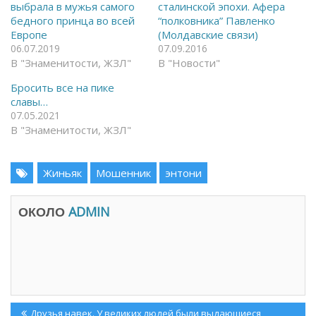
выбрала в мужья самого
сталинской эпохи. Афера
a
в
c
T
бедного принца во всей
“полковника” Павленко
e
e
Европе
(Молдавские связи)
b
l
o
e
06.07.2019
07.09.2016
o
g
В "Знаменитости, ЖЗЛ"
k
r
В "Новости"
(
a
О
m
Бросить все на пике
т
(
к
О
славы…
р
т
07.05.2021
ы
к
в
р
В "Знаменитости, ЖЗЛ"
а
ы
е
в
т
а
с
е
я
Жиньяк
т
Мошенник
энтони
в
с
н
я
о
в
в
н
ОКОЛО
ADMIN
о
о
м
в
о
о
к
м
н
о
е
к
)
н
е
)
Навигация
Previous
Друзья навек. У великих людей были выдающиеся