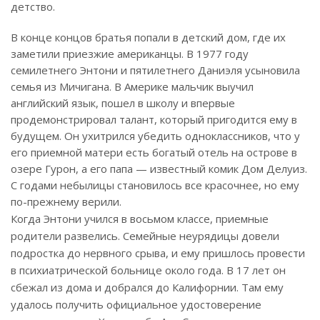
детство.
В конце концов братья попали в детский дом, где их
заметили приезжие американцы. В 1977 году
семилетнего Энтони и пятилетнего Даниэля усыновила
семья из Мичигана. В Америке мальчик выучил
английский язык, пошел в школу и впервые
продемонстрировал талант, который пригодится ему в
будущем. Он ухитрился убедить одноклассников, что у
его приемной матери есть богатый отель на острове в
озере Гурон, а его папа — известный комик Дом Делуиз.
С годами небылицы становилось все красочнее, но ему
по-прежнему верили.
Когда Энтони учился в восьмом классе, приемные
родители развелись. Семейные неурядицы довели
подростка до нервного срыва, и ему пришлось провести
в психиатрической больнице около года. В 17 лет он
сбежал из дома и добрался до Калифорнии. Там ему
удалось получить официальное удостоверение