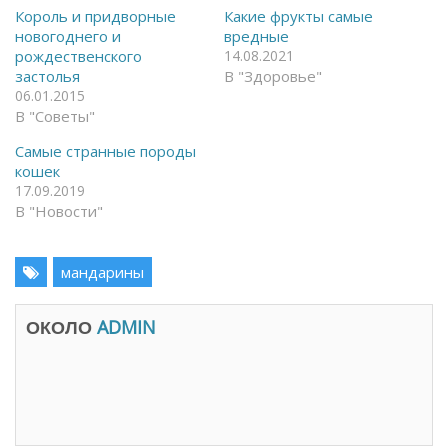
а
с
Король и придворные
Какие фрукты самые
F
я
новогоднего и
вредные
a
в
c
T
рождественского
14.08.2021
e
e
застолья
В "Здоровье"
b
l
o
e
06.01.2015
o
g
В "Советы"
k
r
(
a
О
m
Самые странные породы
т
(
к
О
кошек
р
т
17.09.2019
ы
к
в
р
В "Новости"
а
ы
е
в
т
а
с
е
я
мандарины
т
в
с
н
я
о
в
в
н
ОКОЛО
ADMIN
о
о
м
в
о
о
к
м
н
о
е
к
)
н
е
)