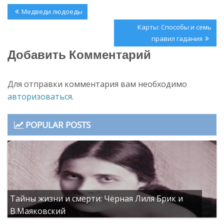
Навигация
Previous
Медведи людоеды
по
Post:
Next
Карты: Способы и семь
записям
Post:
правил гадания
Добавить Комментарий
Для отправки комментария вам необходимо
авторизоваться
.
POPULAR POSTS
Тайны жизни и смерти: Чёрная Лиля Брик и
В.Маяковский