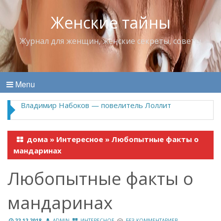
Женские тайны
Журнал для женщин, женские секреты, советы
Menu
Владимир Набоков — повелитель Лоллит
дома
»
Интересное
»
Любопытные факты о
мандаринах
Любопытные факты о
мандаринах
22.12.2018
ADMIN
ИНТЕРЕСНОЕ
БЕЗ КОММЕНТАРИЕВ