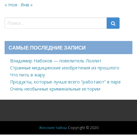
« Ноя
Янв »
САМЫЕ ПОСЛЕДНИЕ ЗАПИСИ
Владимир Набоков — повелитель Лоллит
Странные медицинские изобретения из прошлого
Что пить в жару
Продукты, которые лучше всего “работают” в паре
Очень необычные криминальные истории
Женские тайны
Copyright © 2020
Новости
Знаменитости, ЖЗЛ
Здоровье
Дом
Мода