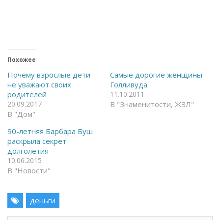
о
о
б
б
ы
ы
о
п
т
о
к
д
р
е
ы
л
т
и
ь
т
Похожее
н
ь
а
с
Почему взрослые дети
Самые дорогие женщины
F
я
не уважают своих
Голливуда
a
в
c
T
родителей
11.10.2011
e
e
20.09.2017
В "Знаменитости, ЖЗЛ"
b
l
o
e
В "Дом"
o
g
k
r
(
a
90-летняя Барбара Буш
О
m
раскрыла секрет
т
(
к
О
долголетия
р
т
10.06.2015
ы
к
в
р
В "Новости"
а
ы
е
в
т
а
с
е
я
деньги
т
в
с
н
я
о
в