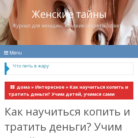
Женские тайны
Журнал для женщин, женские секреты, советы
Menu
Что пить в жару
дома
»
Интересное
»
Как научиться копить и
тратить деньги? Учим детей, учимся сами
Как научиться копить и
тратить деньги? Учим