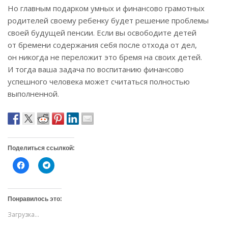
Но главным подарком умных и финансово грамотных
родителей своему ребенку будет решение проблемы
своей будущей пенсии. Если вы освободите детей
от бремени содержания себя после отхода от дел,
он никогда не переложит это бремя на своих детей.
И тогда ваша задача по воспитанию финансово
успешного человека может считаться полностью
выполненной.
Поделиться ссылкой:
Н
Н
а
а
ж
ж
м
м
и
и
т
т
Понравилось это:
е
е
,
,
Загрузка...
ч
ч
т
т