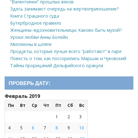
“Валентинки” прошлых веков
Здесь занимают очередь на жертвоприношение?
Книга Страшного суда
Бутербродное правило
Женщины–вдохновительницы: Каково быть музой?
Уроки любви Анны Болейн
Миллионы в шляпе
Продукты, которые лучше всего “работают” в паре
Повесть о том, как поссорились Маршак и Чуковский
Тайны прорицаний Дельфийского оракула
ПРОВЕРЬ ДАТУ:
Февраль 2019
Пн
Вт
Ср
Чт
Пт
Сб
Вс
1
2
3
4
5
6
7
8
9
10