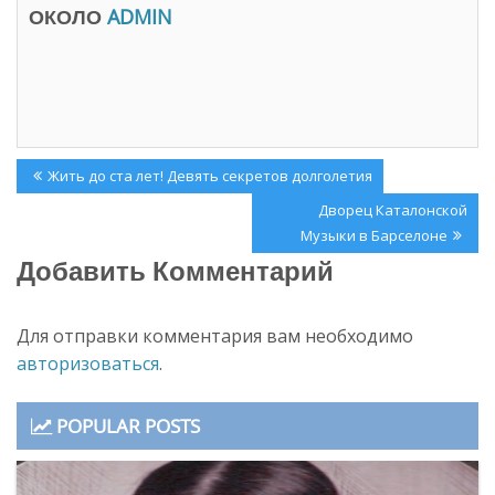
в
н
ОКОЛО
ADMIN
о
о
м
в
о
о
к
м
н
о
е
к
)
н
е
)
Навигация
Previous
Жить до ста лет! Девять секретов долголетия
по
Post:
Next
Дворец Каталонской
записям
Post:
Музыки в Барселоне
Добавить Комментарий
Для отправки комментария вам необходимо
авторизоваться
.
POPULAR POSTS