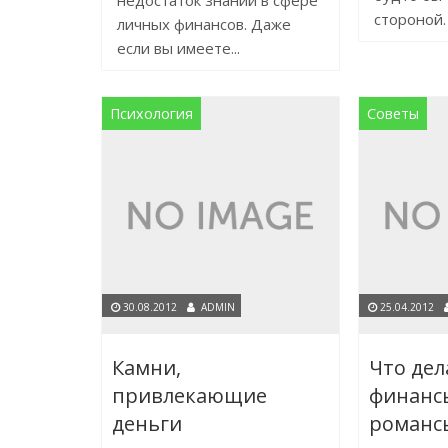
недостаток знаний в сфере
стороной.
личных финансов. Даже
если вы имеете...
Психология
Советы
30.08.2012
ADMIN
25.04.2012
Камни,
Что дел
привлекающие
финанс
деньги
романс