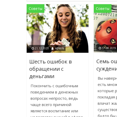
Советы
Советы
17.08.2019
21.12.2020
ADMIN
Семь о
Шесть ошибок в
суждени
обращении с
деньгами
Вы наверн
есть множ
Покончить с ошибочным
которые 
поведением в денежных
покладая 
вопросах непросто, ведь
влачат жа
чаще всего причиной
существов
является воспитание или
будто бы 