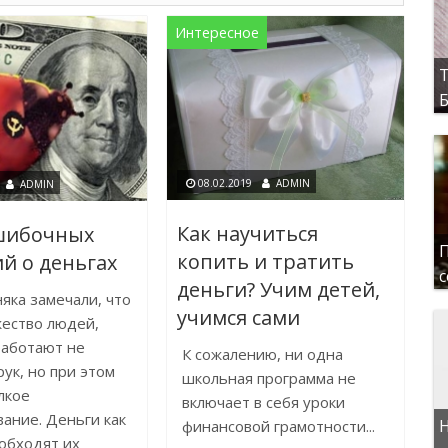
Интересное
Т
Б
08.02.2019
ADMIN
ADMIN
Как научиться
шибочных
П
копить и тратить
й о деньгах
с
деньги? Учим детей,
яка замечали, что
учимся сами
ество людей,
работают не
К сожалению, ни одна
рук, но при этом
школьная программа не
лкое
включает в себя уроки
ание. Деньги как
Н
финансовой грамотности...
обходят их