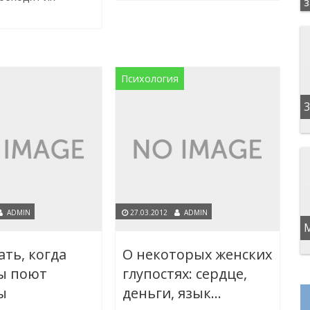
Психология
3
ADMIN
27.03.2012
ADMIN
ать, когда
О некоторых женских
ы поют
глупостях: сердце,
ы
деньги, язык…