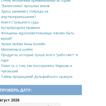
Очень необычные криминальные истории
“Валентинки” прошлых веков
Здесь занимают очередь на
жертвоприношение?
Книга Страшного суда
Бутербродное правило
Женщины–вдохновительницы: Каково быть
музой?
Уроки любви Анны Болейн
Миллионы в шляпе
Продукты, которые лучше всего “работают” в
паре
Повесть о том, как поссорились Маршак и
Чуковский
Тайны прорицаний Дельфийского оракула
ПРОВЕРЬ ДАТУ:
вгуст 2026