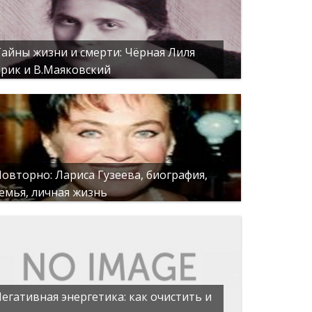
айны жизни и смерти: Чёрная Лиля
рик и В.Маяковский
овторно: Лариса Гузеева, биография,
емья, личная жизнь
егативная энергетика: как очистить и