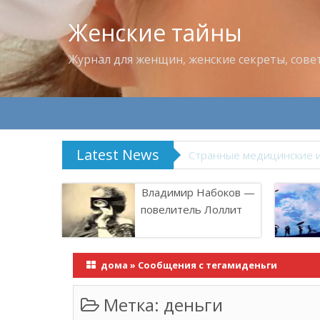
Женские тайны
Журнал для женщин, женские секреты, сове
Latest News
Что пить в жару
Владимир Набоков —
повелитель Лоллит
дома
»
Сообщения с тегамиденьги
Метка:
деньги