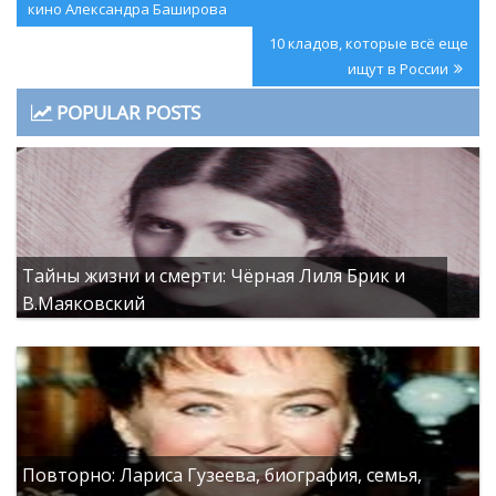
по
Post:
кино Александра Баширова
записям
Next
10 кладов, которые всё еще
Post:
ищут в России
POPULAR POSTS
Тайны жизни и смерти: Чёрная Лиля Брик и
В.Маяковский
Повторно: Лариса Гузеева, биография, семья,