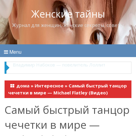
Женские тайны
Журнал для женщин, женские секреты, советы
Menu
Владимир Набоков — повелитель Лоллит
дома
»
Интересное
»
Самый быстрый танцор
чечетки в мире — Michael Flatley (Видео)
Самый быстрый танцор
чечетки в мире —