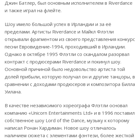
Джин Батлер, был основным исполнителем в Riverdance
и также играл на флейте.
Шоу имело большой успех в Ирландии и за её
пределами. Артисты Riverdance и Майкл Флэтли
открывали фрагментом из своего представления конкурс
песни Евровидение-1994, проходивший в Ирландии.
Однако в октябре 1995 Флэтли со скандалом разорвал
контракт с продюсерами Riverdance и покинул шоу.
Основной причиной было недовольство артиста той
долей прибыли, которую получал он и другие танцоры, в
сравнении с доходами продюсеров и композитора Билла
Уилана.
В качестве независимого хореографа Флэтли основал
компанию «Unicorn Entertainments Ltd» и в 1996 поставил
собственное шоу Lord of the Dance, музыку к которому
написал Ронан Хардиман. Новое шоу отличалось
наличием сюжета с элементами фэнтези, более жесткой