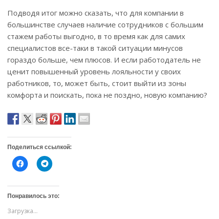
Подводя итог можно сказать, что для компании в
большинстве случаев наличие сотрудников с большим
стажем работы выгодно, в то время как для самих
специалистов все-таки в такой ситуации минусов
гораздо больше, чем плюсов. И если работодатель не
ценит повышенный уровень лояльности у своих
работников, то, может быть, стоит выйти из зоны
комфорта и поискать, пока не поздно, новую компанию?
Поделиться ссылкой:
Н
Н
а
а
ж
ж
м
м
и
и
т
т
Понравилось это:
е
е
,
,
Загрузка...
ч
ч