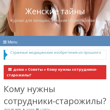
Женские тайны
Журнал для женщин, женские секреты, советы
Menu
Что пить в жару
дома
»
Советы
»
Кому нужны сотрудники-
старожилы?
Кому нужны
сотрудники-старожилы?
31.03.2020
ADMIN
СОВЕТЫ