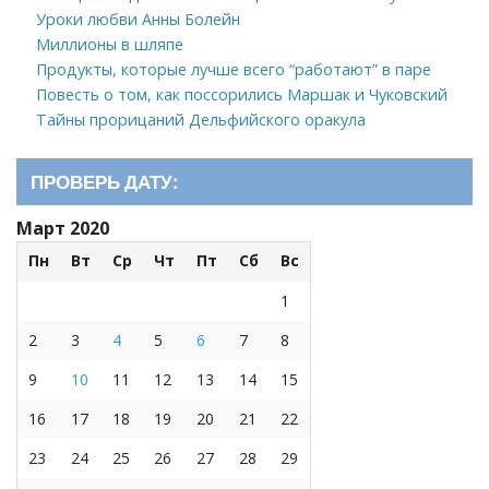
Уроки любви Анны Болейн
Миллионы в шляпе
Продукты, которые лучше всего “работают” в паре
Повесть о том, как поссорились Маршак и Чуковский
Тайны прорицаний Дельфийского оракула
ПРОВЕРЬ ДАТУ:
Март 2020
Пн
Вт
Ср
Чт
Пт
Сб
Вс
1
2
3
4
5
6
7
8
9
10
11
12
13
14
15
16
17
18
19
20
21
22
23
24
25
26
27
28
29