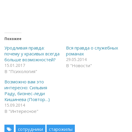
т
т
о
о
б
б
ы
ы
о
п
т
о
к
д
р
е
ы
л
т
и
ь
т
Похожее
н
ь
а
с
Уродливая правда:
Вся правда о служебных
F
я
почему у красивых всегда
романах
a
в
c
T
больше возможностей?
29.05.2014
e
e
15.01.2017
В "Новости"
b
l
o
e
В "Психология"
o
g
k
r
(
a
Возможно вам это
О
m
интересно: Сильвия
т
(
к
О
Раду, бизнес-леди
р
т
Кишинева (Повтор…)
ы
к
в
р
15.09.2014
а
ы
В "Интересное"
е
в
т
а
с
е
я
т
в
с
сотрудники
старожилы
н
я