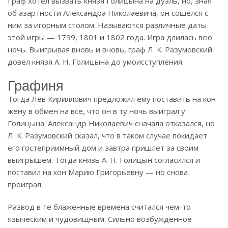
Граф хотел вызвать князя Голицына на дуэль, но, зная
об азартности Александра Николаевича, он сошелся с
ним за игорным столом. Называются различные даты
этой игры — 1799, 1801 и 1802 года. Игра длилась всю
ночь. Выигрывая вновь и вновь, граф Л. К. Разумовский
довел князя А. Н. Голицына до умоисступления.
Графиня
Тогда Лев Кириллович предложил ему поставить на кон
жену в обмен на все, что он в ту ночь выиграл у
Голицына. Александр Николаевич сначала отказался, но
Л. К. Разумовский сказал, что в таком случае покидает
его гостеприимный дом и завтра пришлет за своим
выигрышем. Тогда князь А. Н. Голицын согласился и
поставил на кон Марию Григорьевну — но снова
проиграл.
Развод в те блаженные времена считался чем-то
языческим и чудовищным. Сильно возбужденное