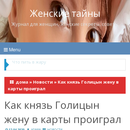
Женские тайны
Журнал для женщин, женские секреты, советы
Menu
Что пить в жару
дома
»
Новости
»
Как князь Голицын жену в
карты проиграл
Как князь Голицын
жену в карты проиграл
12.04.2020
ADMIN
НОВОСТИ