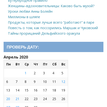
Бутербродное правило
Женщины–вдохновительницы: Каково быть музой?
Уроки любви Анны Болейн
Миллионы в шляпе
Продукты, которые лучше всего “работают” в паре
Повесть о том, как поссорились Маршак и Чуковский
Тайны прорицаний Дельфийского оракула
ПРОВЕРЬ ДАТУ:
Апрель 2020
Пн
Вт
Ср
Чт
Пт
Сб
Вс
1
2
3
4
5
6
7
8
9
10
11
12
13
14
15
16
17
18
19
20
21
22
23
24
25
26