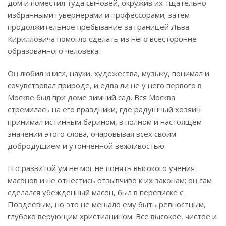
дом и поместил туда сыновей, окружив их тщательно
избранными гувернерами и профессорами; затем
продолжительное пребывание за границей Льва
Кирилловича помогло сделать из него всесторонне
образованного человека.
Он любил книги, науки, художества, музыку, понимал и
сочувствовал природе, и едва ли не у него первого в
Москве был при доме зимний сад. Вся Москва
стремилась на его праздники, где радушный хозяин
принимал истинным барином, в полном и настоящем
значении этого слова, очаровывая всех своим
добродушием и утонченной вежливостью.
Его развитой ум не мог не понять высокого учения
масонов и не отнестись отзывчиво к их законам; он сам
сделался убежденный масон, был в переписке с
Поздеевым, но это не мешало ему быть ревностным,
глубоко верующим христианином. Все высокое, чистое и