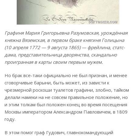
Графиня Мария Григорьевна Разумовская, урождённая
княжна Вяземская, в первом браке княгиня Голицына
(10 апреля 1772 — 9 августа 1865) — фрейлина, статс-
дама, представительница дворянства, скандально
проигранная в карты своим первым мужем.
Но брак все-таки официально не был признан, и менее
сговорчивые барыни, быть может, из зависти к
чрезмерной роскоши туалетов графини, злобно, тайком
делали намеки на не совсем правильное положение, но
и этим толкам был положен конец во время посещения
Москвы императором Александром Павловичем, в 1809
году.
В этом помог граф Гудович, главнокомандующий