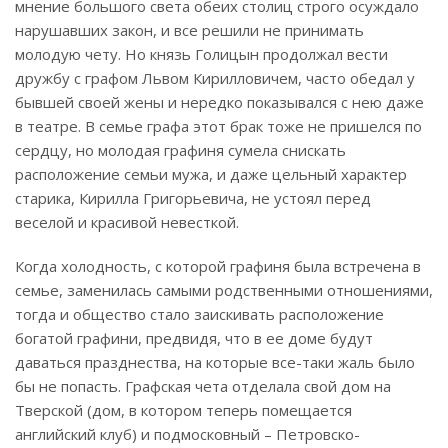
мнение большого света обеих столиц строго осуждало
нарушавших закон, и все решили не принимать
молодую чету. Но князь Голицын продолжал вести
дружбу с графом Львом Кирилловичем, часто обедал у
бывшей своей жены и нередко показывался с нею даже
в театре. В семье графа этот брак тоже не пришелся по
сердцу, но молодая графиня сумела снискать
расположение семьи мужа, и даже цельный характер
старика, Кирилла Григорьевича, не устоял перед
веселой и красивой невесткой.
Когда холодность, с которой графиня была встречена в
семье, заменилась самыми родственными отношениями,
тогда и общество стало заискивать расположение
богатой графини, предвидя, что в ее доме будут
даваться празднества, на которые все-таки жаль было
бы не попасть. Графская чета отделала свой дом на
Тверской (дом, в котором теперь помещается
английский клуб) и подмосковный – Петровско-