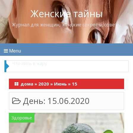
Женские тайны
Журнал для женщин, женские секреты, советы
Menu
Что пить в жару
дома
»
2020
»
Июнь
»
15
День:
15.06.2020
Здоровье