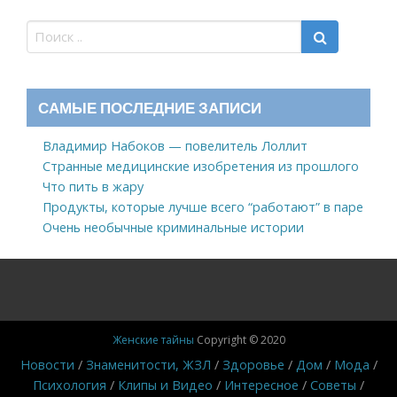
САМЫЕ ПОСЛЕДНИЕ ЗАПИСИ
Владимир Набоков — повелитель Лоллит
Странные медицинские изобретения из прошлого
Что пить в жару
Продукты, которые лучше всего “работают” в паре
Очень необычные криминальные истории
Женские тайны
Copyright © 2020
Новости
Знаменитости, ЖЗЛ
Здоровье
Дом
Мода
Психология
Клипы и Видео
Интересное
Советы