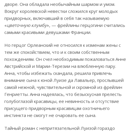
дворе. Она обладала необычайным шармом и умом.
Вокруг королевской невестки сложился круг молодых
придворных, включавший в себя так называемую
«
цветочную клумбу
», — фрейлины герцогини считались
самыми красивыми девушками Франции.
Но герцог Орлеанский не относился к изменам жены с
тем же спокойствием, что и к своим собственным
похождениям. Он счел необходимым пожаловаться Анне
Австрийской и Марии-Терезии на влюбленную пару.
Анна, чтобы избежать скандала, решила привлечь
внимание сына к юной Луизе да Лавальер, прослывшей
самой нежной, чувствительной и скромной из фрейлин
Генриетты. Анна надеялась, что безыскусная прелесть
голубоглазой красавицы, ее невинность и отсутствие
присущего придворным красавицам охотничьего
инстинкта не смогут не очаровать ее сына.
Тайный роман с непритязательной Луизой гораздо