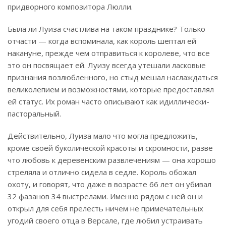
придворного композитора Люлли.
Была ли Луиза счастлива на таком празднике? Только
отчасти — когда вспоминала, как король шептал ей
накануне, прежде чем отправиться к королеве, что все
это он посвящает ей. Луизу всегда утешали ласковые
признания возлюбленного, но стыд мешал наслаждаться
великолепием и возможностями, которые предоставлял
ей статус. Их роман часто описывают как идиллически-
пасторальный.
Действительно, Луиза мало что могла предложить,
кроме своей буколической красоты и скромности, разве
что любовь к деревенским развлечениям — она хорошо
стреляла и отлично сидела в седле. Король обожал
охоту, и говорят, что даже в возрасте 66 лет он убивал
32 фазанов 34 выстрелами. Именно рядом с ней он и
открыл для себя прелесть ничем не примечательных
угодий своего отца в Версале, где любил устраивать