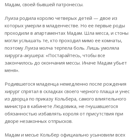
Мадам, своей бывшей патронессы.
Луиза родила королю четверых детей — двое из
которых умерли в младенчестве. Но ее первые роды
проходили в апартаментах Мадам. Шла месса, и стоны
могли услышать те, кто проходил мимо ее комнаты,
поэтому Луиза молча терпела боль. Лишь умоляла
хирурга-акушера: «Постарайтесь, чтобы все
закончилось до окончания мессы. Иначе Мадам убьет
меня».
Родившегося младенца немедленно после рождения
хирург спрятал в складках своего черного плаща и унес
из дворца по приказу Кольбера, самого влиятельного
министра в кабинете Людовика, не гнушавшегося
обязанностью избавлять короля от присутствия при
дворе незаконных отпрысков.
Мадам и месье Кольбер официально усыновили всех