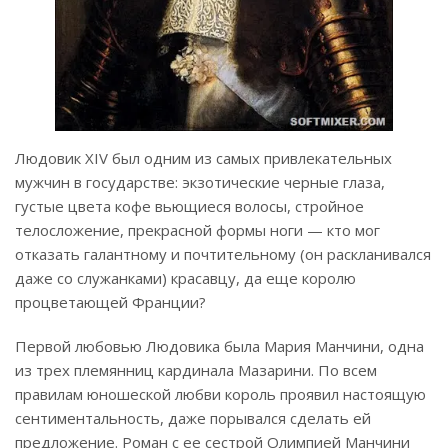
Людовик XIV был одним из самых привлекательных
мужчин в государстве: экзотические черные глаза,
густые цвета кофе вьющиеся волосы, стройное
телосложение, прекрасной формы ноги — кто мог
отказать галантному и почтительному (он раскланивался
даже со служанками) красавцу, да еще королю
процветающей Франции?
Первой любовью Людовика была Мария Манчини, одна
из трех племянниц кардинала Мазарини. По всем
правилам юношеской любви король проявил настоящую
сентиментальность, даже порывался сделать ей
предложение. Роман с ее сестрой Олимпией Манчини