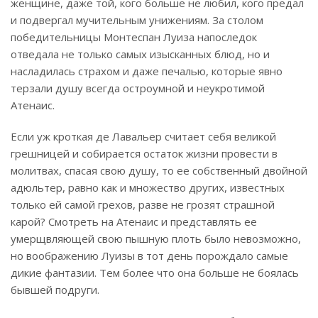
женщине, даже той, кого больше не любил, кого предал
и подвергал мучительным унижениям. За столом
победительницы Монтеспан Луиза напоследок
отведала не только самых изысканных блюд, но и
насладилась страхом и даже печалью, которые явно
терзали душу всегда остроумной и неукротимой
Атенаис.
Если уж кроткая де Лавальер считает себя великой
грешницей и собирается остаток жизни провести в
молитвах, спасая свою душу, то ее собственный двойной
адюльтер, равно как и множество других, известных
только ей самой грехов, разве не грозят страшной
карой? Смотреть на Атенаис и представлять ее
умерщвляющей свою пышную плоть было невозможно,
но воображению Луизы в тот день порождало самые
дикие фантазии. Тем более что она больше не боялась
бывшей подруги.