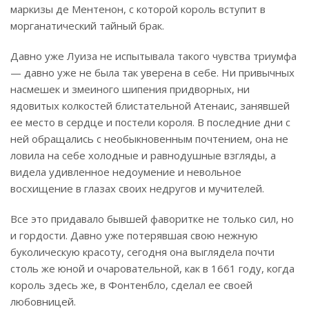
маркизы де Ментенон, с которой король вступит в
морганатический тайный брак.
Давно уже Луиза не испытывала такого чувства триумфа
— давно уже не была так уверена в себе. Ни привычных
насмешек и змеиного шипения придворных, ни
ядовитых колкостей блистательной Атенаис, занявшей
ее место в сердце и постели короля. В последние дни с
ней обращались с необыкновенным почтением, она не
ловила на себе холодные и равнодушные взгляды, а
видела удивленное недоумение и невольное
восхищение в глазах своих недругов и мучителей.
Все это придавало бывшей фаворитке не только сил, но
и гордости. Давно уже потерявшая свою нежную
буколическую красоту, сегодня она выглядела почти
столь же юной и очаровательной, как в 1661 году, когда
король здесь же, в Фонтенбло, сделал ее своей
любовницей.