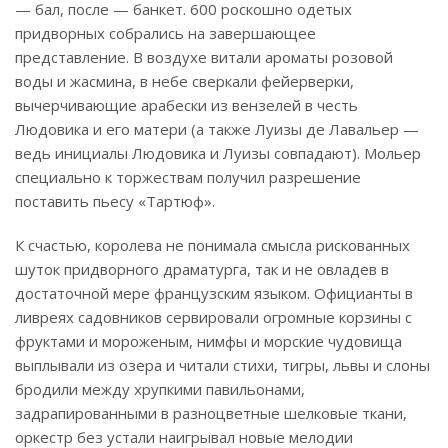
— бал, после — банкет. 600 роскошно одетых
придворных собрались на завершающее
представление. В воздухе витали ароматы розовой
воды и жасмина, в небе сверкали фейерверки,
вычерчивающие арабески из вензелей в честь
Людовика и его матери (а также Луизы де Лавальер —
ведь инициалы Людовика и Луизы совпадают). Мольер
специально к торжествам получил разрешение
поставить пьесу «Тартюф».
К счастью, королева не понимала смысла рискованных
шуток придворного драматурга, так и не овладев в
достаточной мере французским языком. Официанты в
ливреях садовников сервировали огромные корзины с
фруктами и мороженым, нимфы и морские чудовища
выплывали из озера и читали стихи, тигры, львы и слоны
бродили между хрупкими павильонами,
задрапированными в разноцветные шелковые ткани,
оркестр без устали наигрывал новые мелодии