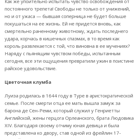
Как же упоительно испытать чувство освобождения от
постоянного трепета! Свободы не только от унижений,
но и от ужаса — бывшая соперница не будет больше
покушаться на ее жизнь. Ей не придется вновь, как
смертельно раненному животному, ждать последнего
удара, корчась в кишечных спазмах, в то время как
король развлекается с той, что виновна в ее мучениях?
Наряду с пьянящим чувством победы, испытанным
сегодня, все эти ощущения превратили ужин в поистине
райское удовольствие.
Цветочная клумба
Луиза родилась в 1644 году в Туре в аристократической
семье. После смерти отца ее мать вышла замуж за
барона де Сен-Реми, который служил у Генриетты
Английской, жены герцога Орлеанского, брата Людовика
XIV. Благодаря своему отчиму юная девица и была
представлена ко двору, став одной из фрейлин 17-