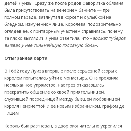
детей Луизы. Сразу же после родов фаворитка обязана
была присутствовать на вечернем банкете — при
полном параде, затянутая в корсет и с улыбкой на
бледном, измученном лице. Королева, подозрительно
оглядев ее, с притворным участием справилась, почему
та плохо выглядит. Луиза ответила, что «
аромат тубероз
вызвал у нее сильнейшую головную боль
».
Отыгранная карта
В 1662 году Луиза впервые после серьезной ссоры с
королем попыталась уйти в монастырь. Она проявила
неслыханное упрямство, наотрез отказавшись
прекратить общение со своей приятельницей,
служившей посредницей между бывшей любовницей
короля Генриеттой и ее новым избранником, графом де
Гишем.
Король был разгневан, а двор окончательно укрепился