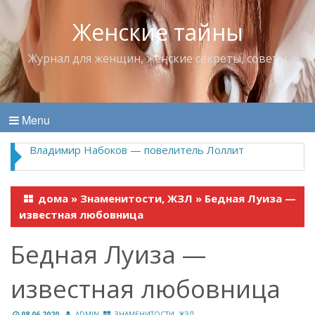
Женские тайны
Журнал для женщин, женские секреты, советы
Menu
Владимир Набоков — повелитель Лоллит
дома
»
Знаменитости, ЖЗЛ
»
Бедная Луиза —
известная любовница
Бедная Луиза —
известная любовница
08.06.2020
ADMIN
ЗНАМЕНИТОСТИ, ЖЗЛ