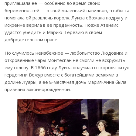
приглашала ее — особенно во время своих
беременностей — в свой маленький павильон, чтобы та
помогала ей развлечь короля. Луиза обожала подругу и
искренне верила в ее преданность. Позже Атенаис
удастся убедить и Марию-Терезию в своем
добродетельном нраве.
Но случилось неизбежное — любопытство Людовика и
откровенные чары Монтеспан не смогли не вскружить
ему голову. В 1666 году Луиза получила от короля титул
герцогини Вожур вместе с богатейшими землями в
долине Луары, а ее 8-месячная дочь Мария-Анна была
признана законнорожденной.