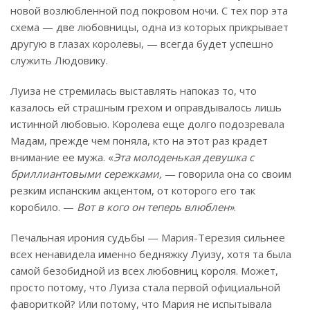
новой возлюбленной под покровом ночи. С тех пор эта
схема — две любовницы, одна из которых прикрывает
другую в глазах королевы, — всегда будет успешно
служить Людовику.
Луиза не стремилась выставлять напоказ то, что
казалось ей страшным грехом и оправдывалось лишь
истинной любовью. Королева еще долго подозревала
Мадам, прежде чем поняла, кто на этот раз крадет
внимание ее мужа. «
Эта молоденькая девушка с
бриллиантовыми сережками,
— говорила она со своим
резким испанским акцентом, от которого его так
коробило. —
Вот в кого он теперь влюблен»
.
Печальная ирония судьбы — Мария-Терезия сильнее
всех ненавидела именно бедняжку Луизу, хотя та была
самой безобидной из всех любовниц короля. Может,
просто потому, что Луиза стала первой официальной
фавориткой? Или потому, что Мария не испытывала