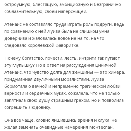
остроумную, блестящую, амбициозную и безгранично
соблазнительную, своей наперсницей.
Атенаис не составляло труда играть роль подруги, ведь
по сравнению с ней Луиза была не слишком умна,
доверчива и жаловалась вовсе не на то, на что
следовало королевской фаворитке.
Почему богатство, почести, лесть, интриги так пугают
эту глупышку? Но в ответ на рассуждения циничной
Атенаис, что чувство долга для женщины — это химера,
придуманная двуличными моралистами, Луиза
бормотала о вечной и непременно трагической любви,
верности и сердечных муках, сожалела, что не только
запятнала свою душу страшным грехом, но и позволила
согрешить Людовику.
Она все чаще, словно лишившись зрения и слуха, не
желая замечать очевидные намерения Монтеспан,