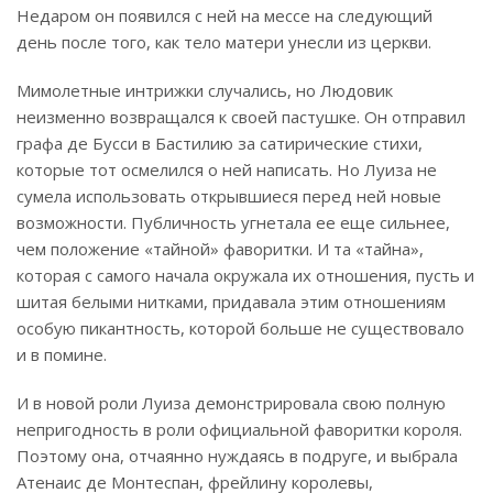
Недаром он появился с ней на мессе на следующий
день после того, как тело матери унесли из церкви.
Мимолетные интрижки случались, но Людовик
неизменно возвращался к своей пастушке. Он отправил
графа де Бусси в Бастилию за сатирические стихи,
которые тот осмелился о ней написать. Но Луиза не
сумела использовать открывшиеся перед ней новые
возможности. Публичность угнетала ее еще сильнее,
чем положение «тайной» фаворитки. И та «тайна»,
которая с самого начала окружала их отношения, пусть и
шитая белыми нитками, придавала этим отношениям
особую пикантность, которой больше не существовало
и в помине.
И в новой роли Луиза демонстрировала свою полную
непригодность в роли официальной фаворитки короля.
Поэтому она, отчаянно нуждаясь в подруге, и выбрала
Атенаис де Монтеспан, фрейлину королевы,