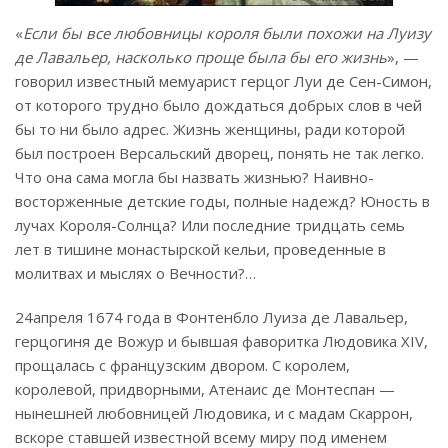
«
Если бы все любовницы короля были похожи на Луизу
де Лавальер, насколько проще была бы его жизнь
», —
говорил известный мемуарист герцог Луи де Сен-Симон,
от которого трудно было дождаться добрых слов в чей
бы то ни было адрес. Жизнь женщины, ради которой
был построен Версальский дворец, понять не так легко.
Что она сама могла бы назвать жизнью? Наивно-
восторженные детские годы, полные надежд? Юность в
лучах Короля-Солнца? Или последние тридцать семь
лет в тишине монастырской кельи, проведенные в
молитвах и мыслях о Вечности?…
24апреля 1674 года в Фонтенбло Луиза де Лавальер,
герцогиня де Вожур и бывшая фаворитка Людовика XIV,
прощалась с французским двором. С королем,
королевой, придворными, Атенаис де Монтеспан —
нынешней любовницей Людовика, и с мадам Скаррон,
вскоре ставшей известной всему миру под именем