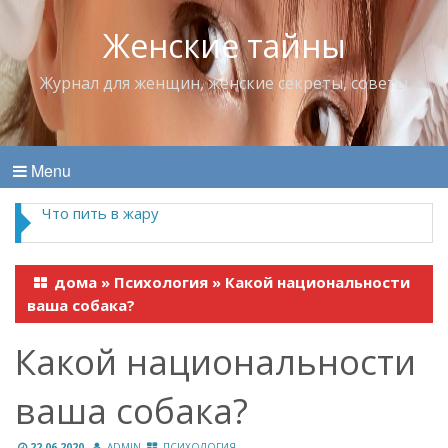
Женские тайны
Журнал для женщин, женские секреты, советы
Menu
Что пить в жару
дома
»
Психология
»
Какой национальности
ваша собака?
Какой национальности
ваша собака?
22.06.2020
ADMIN
ПСИХОЛОГИЯ