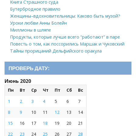
Книга Страшного суда
Бутербродное правило
Женщины–вдохновительницы: Каково быть музой?
Уроки любви Анны Болейн
Миллионы в шляпе
Продукты, которые лучше всего “работают” в паре
Повесть о том, как поссорились Маршак и Чуковский
Тайны прорицаний Дельфийского оракула
ПРОВЕРЬ ДАТУ:
Июнь 2020
Пн
Вт
Ср
Чт
Пт
Сб
Вс
1
2
3
4
5
6
7
8
9
10
11
12
13
14
15
16
17
18
19
20
21
22
23
24
25
26
27
28