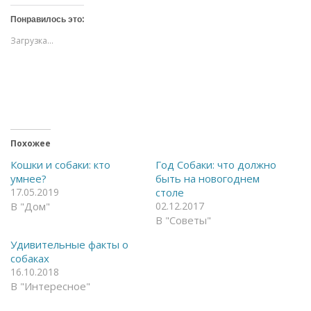
и
и
т
т
Понравилось это:
е
е
,
,
Загрузка...
ч
ч
т
т
о
о
б
б
ы
ы
о
п
т
о
к
д
р
е
ы
л
т
и
ь
т
Похожее
н
ь
а
с
Кошки и собаки: кто
Год Собаки: что должно
F
я
умнее?
быть на новогоднем
a
в
c
T
17.05.2019
столе
e
e
В "Дом"
02.12.2017
b
l
o
e
В "Советы"
o
g
k
r
(
a
Удивительные факты о
О
m
собаках
т
(
к
О
16.10.2018
р
т
В "Интересное"
ы
к
в
р
а
ы