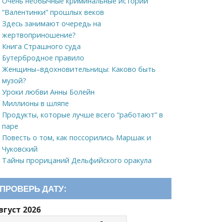
Очень необычные криминальные истории
“Валентинки” прошлых веков
Здесь занимают очередь на
жертвоприношение?
Книга Страшного суда
Бутербродное правило
Женщины–вдохновительницы: Каково быть
музой?
Уроки любви Анны Болейн
Миллионы в шляпе
Продукты, которые лучше всего “работают” в
паре
Повесть о том, как поссорились Маршак и
Чуковский
Тайны прорицаний Дельфийского оракула
ПРОВЕРЬ ДАТУ:
вгуст 2026