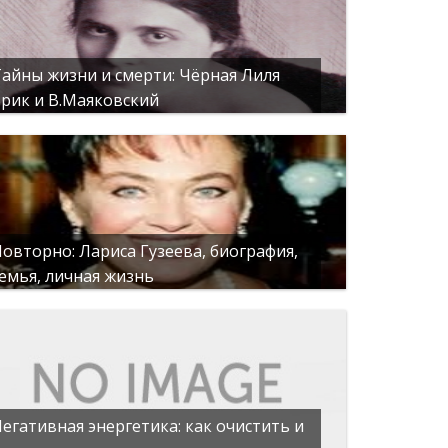
айны жизни и смерти: Чёрная Лиля
рик и В.Маяковский
овторно: Лариса Гузеева, биография,
емья, личная жизнь
егативная энергетика: как очистить и