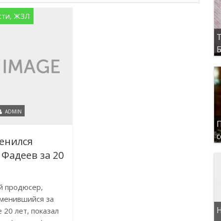
сти, ЖЗЛ
Т
Б
ADMIN
П
с
енился
Фадеев за 20
й продюсер,
зменившийся за
Н
 20 лет, показал