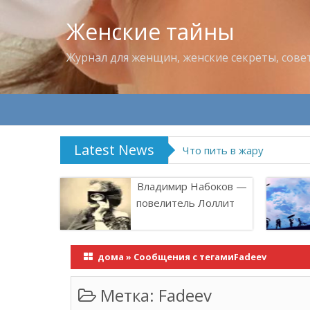
Женские тайны
Журнал для женщин, женские секреты, сове
Latest News
Что пить в жару
Владимир Набоков —
повелитель Лоллит
дома
»
Сообщения с тегамиFadeev
Метка:
Fadeev