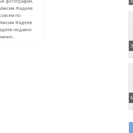
ые фотографии.
 Максим Фадеев
совсем по-
Максим Фадеев.
адеев недавно
мнил...
3