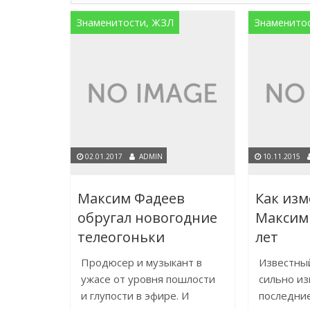
Знаменитости, ЖЗЛ
Знаменито
02.01.2017
ADMIN
10.11.2015
Максим Фадеев
Как изм
обругал новогодние
Максим 
телеогоньки
лет
Продюсер и музыкант в
Известны
ужасе от уровня пошлости
сильно и
и глупости в эфире. И
последние