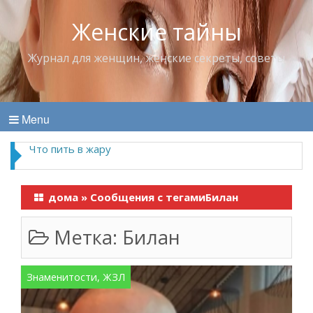
Женские тайны
Журнал для женщин, женские секреты, советы
Menu
Что пить в жару
дома
»
Сообщения с тегамиБилан
Метка:
Билан
Знаменитости, ЖЗЛ