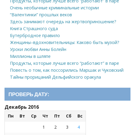
Продукты, которые лучше всего “работают” в паре
Очень необычные криминальные истории
“Валентинки” прошлых веков
Здесь занимают очередь на жертвоприношение?
Книга Страшного суда
Бутербродное правило
Женщины–вдохновительницы: Каково быть музой?
Уроки любви Анны Болейн
Миллионы в шляпе
Продукты, которые лучше всего “работают” в паре
Повесть о том, как поссорились Маршак и Чуковский
Тайны прорицаний Дельфийского оракула
ПРОВЕРЬ ДАТУ:
Декабрь 2016
Пн
Вт
Ср
Чт
Пт
Сб
Вс
1
2
3
4