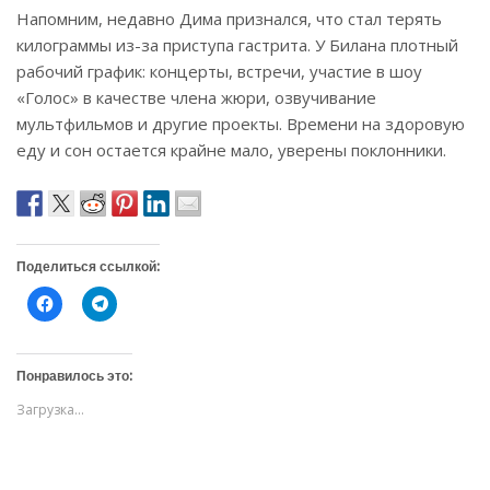
Напомним, недавно Дима признался, что стал терять
килограммы из-за приступа гастрита. У Билана плотный
рабочий график: концерты, встречи, участие в шоу
«Голос» в качестве члена жюри, озвучивание
мультфильмов и другие проекты. Времени на здоровую
еду и сон остается крайне мало, уверены поклонники.
Поделиться ссылкой:
Н
Н
а
а
ж
ж
м
м
и
и
т
т
Понравилось это:
е
е
,
,
Загрузка...
ч
ч
т
т
о
о
б
б
ы
ы
о
п