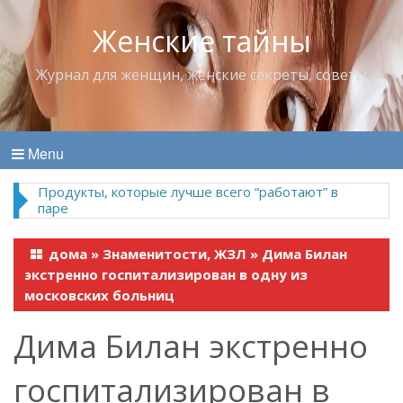
Женские тайны
Журнал для женщин, женские секреты, советы
Menu
Продукты, которые лучше всего “работают” в
паре
дома
»
Знаменитости, ЖЗЛ
»
Дима Билан
экстренно госпитализирован в одну из
московских больниц
Дима Билан экстренно
госпитализирован в