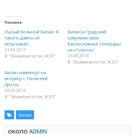
т
о
к
д
р
е
ы
л
т
и
ь
т
Похожее
н
ь
а
с
Лысый больной Билан: Я
Билан и Градский
F
я
такого давно не
озвучили свои
a
в
c
T
испытывал…
баснословные гонорары
e
e
23.03.2017
на «Голосе»
b
l
o
e
В "Знаменитости, ЖЗЛ"
25.09.2014
o
g
k
r
В "Знаменитости, ЖЗЛ"
(
a
О
m
Билан намекнул на
т
(
к
О
интригу с Пелагеей
р
т
(фото)
ы
к
в
р
09.03.2016
а
ы
В "Знаменитости, ЖЗЛ"
е
в
т
а
с
е
я
т
в
с
Билан
н
я
о
в
в
н
о
о
ОКОЛО
ADMIN
м
в