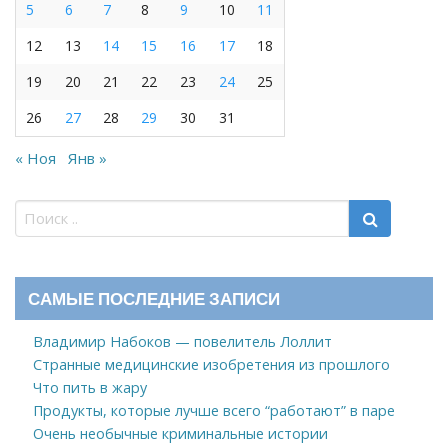
5
6
7
8
9
10
11
12
13
14
15
16
17
18
19
20
21
22
23
24
25
26
27
28
29
30
31
« Ноя
Янв »
САМЫЕ ПОСЛЕДНИЕ ЗАПИСИ
Владимир Набоков — повелитель Лоллит
Странные медицинские изобретения из прошлого
Что пить в жару
Продукты, которые лучше всего “работают” в паре
Очень необычные криминальные истории