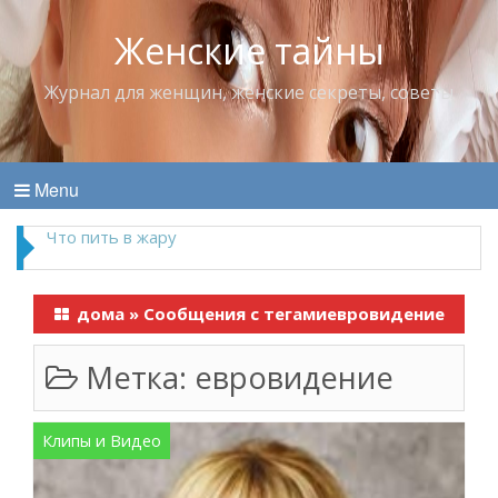
Женские тайны
Журнал для женщин, женские секреты, советы
Menu
Что пить в жару
дома
»
Сообщения с тегамиевровидение
Метка:
евровидение
Клипы и Видео