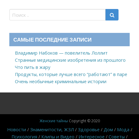
САМЫЕ ПОСЛЕДНИЕ ЗАПИСИ
Владимир Набоков — повелитель Лоллит
Странные медицинские изобретения из прошлого
Что пить в жару
Продукты, которые лучше всего “работают” в паре
Очень необычные криминальные истории
Женские тайны
Copyright © 2020
Новости
Знаменитости, ЖЗЛ
Здоровье
Дом
Мода
Психология
Клипы и Видео
Интересное
Советы