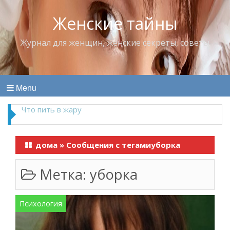
Женские тайны
Журнал для женщин, женские секреты, советы
Menu
Что пить в жару
дома
»
Сообщения с тегамиуборка
Метка:
уборка
Психология