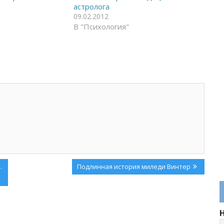
астролога
09.02.2012
В "Психология"
Next
.
Подлинная история миледи Винтер
Post: