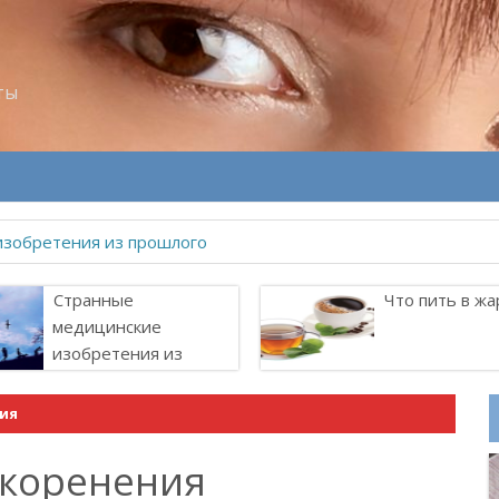
ты
изобретения из прошлого
Странные
Что пить в жа
медицинские
изобретения из
прошлого
ния
скоренения