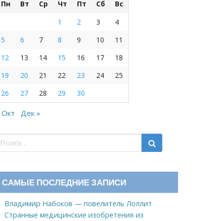
Пн
Вт
Ср
Чт
Пт
Сб
Вс
1
2
3
4
5
6
7
8
9
10
11
12
13
14
15
16
17
18
19
20
21
22
23
24
25
26
27
28
29
30
 Окт
Дек »
САМЫЕ ПОСЛЕДНИЕ ЗАПИСИ
Владимир Набоков — повелитель Лоллит
Странные медицинские изобретения из