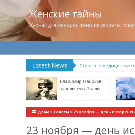
Женские тайны
Журнал для женщин, женские секреты, сове
Latest News
Странные медицинские 
Владимир Набоков —
повелитель Лоллит
дома
»
Советы
»
23 ноября — день искорене
23 ноября — день и