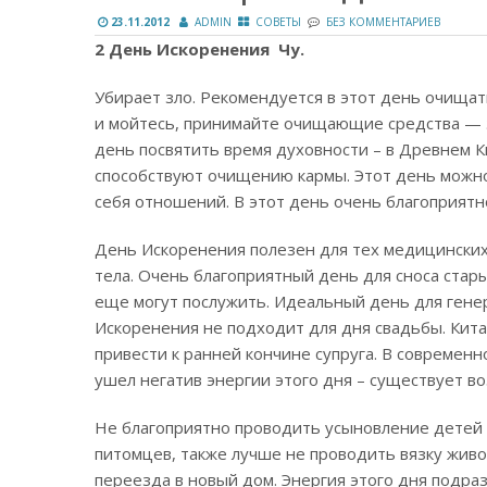
23.11.2012
ADMIN
СОВЕТЫ
БЕЗ КОММЕНТАРИЕВ
2 День Искоренения Чу.
Убирает зло. Рекомендуется в этот день очищат
и мойтесь, принимайте очищающие средства — э
день посвятить время духовности – в Древнем Ки
способствуют очищению кармы. Этот день можн
себя отношений. В этот день очень благоприятн
День Искоренения полезен для тех медицинских 
тела. Очень благоприятный день для сноса стар
еще могут послужить. Идеальный день для генер
Искоренения не подходит для дня свадьбы. Кита
привести к ранней кончине супруга. В современ
ушел негатив энергии этого дня – существует в
Не благоприятно проводить усыновление детей 
питомцев, также лучше не проводить вязку живо
переезда в новый дом. Энергия этого дня подра