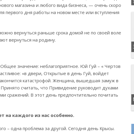
нового магазина и любого вида бизнеса, — очень скоро
ля первого дня работы на новом месте или вступления
можно вернуться раньше срока домой не по своей воле
ают вернуться на родину.
. Общее значение: неблагоприятное. Юй Гуй – « Чертов
частливое: «в двери, Открытые в день Гуй, войдет
 закончится катастрофой. Женщина, вышедшая замуж в
. Принято считать, что Привидение руководит духами
ями сражений. В этот день предпочтительно почитать
т на каждого из нас особенно.
ого – одна проблема за другой. Сегодня день Крысы.