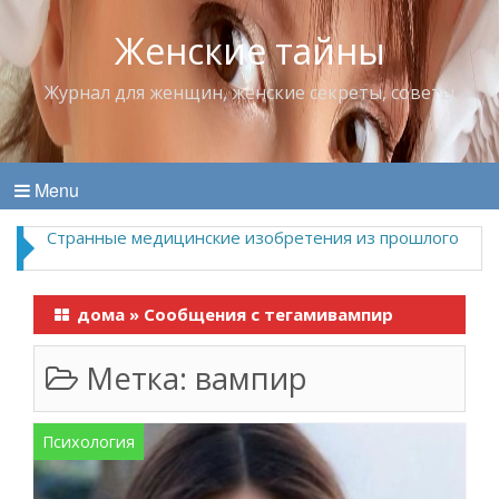
Женские тайны
Журнал для женщин, женские секреты, советы
Menu
Странные медицинские изобретения из прошлого
дома
»
Сообщения с тегамивампир
Метка:
вампир
Психология