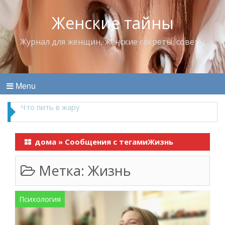
Женские тайны
Журнал для женщин, женские секреты, советы
Menu
Что пить в жару
дома
»
Сообщения с тегамиЖизнь
Метка:
Жизнь
Психология