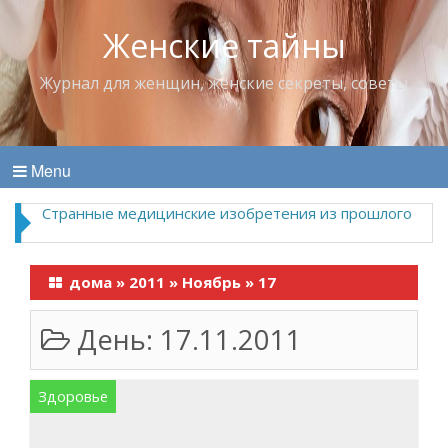
Женские тайны
Журнал для женщин, женские секреты, советы
Menu
Странные медицинские изобретения из прошлого
дома
»
2011
»
Ноябрь
»
17
День:
17.11.2011
Здоровье