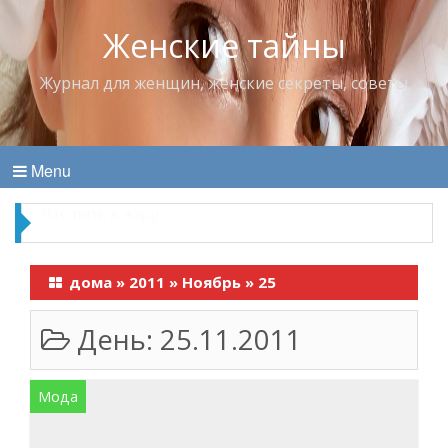
Женские тайны
Журнал для женщин, женские секреты, советы
Menu
Что пить в жару
дома
»
2011
»
Ноябрь
»
25
День:
25.11.2011
Мода