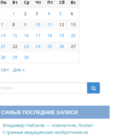
Пн
Вт
Ср
Чт
Пт
Сб
Вс
1
2
3
4
5
6
7
8
9
10
11
12
13
14
15
16
17
18
19
20
21
22
23
24
25
26
27
28
29
30
 Окт
Дек »
САМЫЕ ПОСЛЕДНИЕ ЗАПИСИ
Владимир Набоков — повелитель Лоллит
Странные медицинские изобретения из