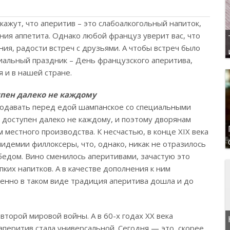
ажут, что аперитив – это слабоалкогольный напиток,
ия аппетита. Однако любой француз уверит вас, что
ия, радости встреч с друзьями. А чтобы встреч было
альный праздник – День французского аперитива,
 и в нашей стране.
упен далеко не каждому
подавать перед едой шампанское со специальными
л доступен далеко не каждому, и поэтому дворянам
местного производства. К несчастью, в конце XIX века
идемии филлоксеры, что, однако, никак не отразилось
бедом. Вино сменилось аперитивами, зачастую это
пких напитков. А в качестве дополнения к ним
енно в таком виде традиция аперитива дошла и до
второй мировой войны. А в 60-х годах XX века
аперитив стала универсальной. Сегодня — это, скорее,