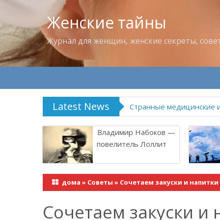
Женские тайны
Журнал для женщин, женские секреты, сове
Latest News
Что пить в жару
Владимир Набоков —
повелитель Лоллит
дома
»
Советы
»
Сочетаем закуски и напитки
Сочетаем закуски и 