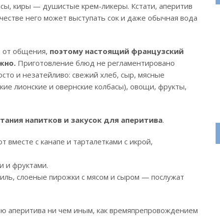
тисы, киры — душистые крем-ликеры. Кстати, аперитив
ачестве него может выступать сок и даже обычная вода
и от общения,
поэтому настоящий французский
жно.
Приготовление блюд не регламентировано
осто и незатейливо: свежий хлеб, сыр, мясные
ские лионские и овернские колбасы), овощи, фрукты,
тания напитков и закусок для аперитива
.
вместе с канапе и тарталетками с икрой,
и и фруктами.
иль, слоеные пирожки с мясом и сыром — послужат
ю аперитива ни чем иным, как времяпрепровождением