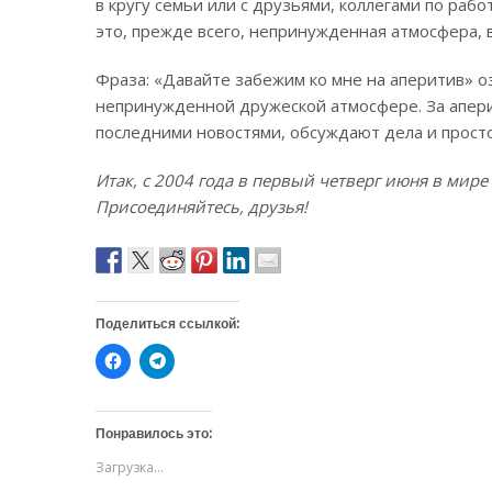
в кругу семьи или с друзьями, коллегами по ра
это, прежде всего, непринужденная атмосфера, 
Фраза: «Давайте забежим ко мне на аперитив» оз
непринужденной дружеской атмосфере. За апер
последними новостями, обсуждают дела и прост
Итак, с 2004 года в первый четверг июня в мир
Присоединяйтесь, друзья!
Поделиться ссылкой:
Н
Н
а
а
ж
ж
м
м
и
и
т
т
Понравилось это:
е
е
,
,
Загрузка...
ч
ч
т
т