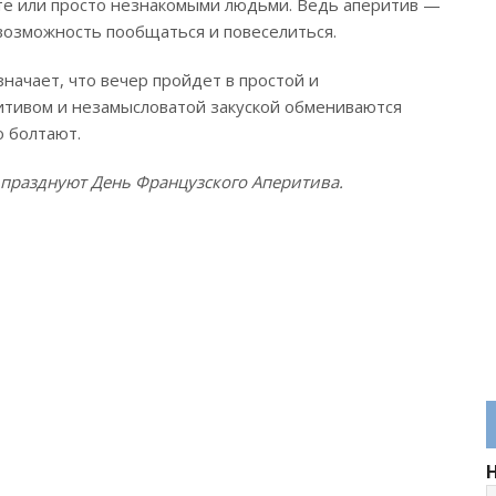
боте или просто незнакомыми людьми. Ведь аперитив —
возможность пообщаться и повеселиться.
начает, что вечер пройдет в простой и
итивом и незамысловатой закуской обмениваются
о болтают.
е празднуют День Французского Аперитива.