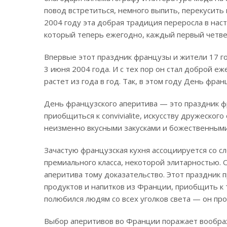
повод встретиться, немного выпить, перекусить 
2004 году эта добрая традиция переросла в на
который теперь ежегодно, каждый первый четвер
Впервые этот праздник французы и жители 17 гор
3 июня 2004 года. И с тех пор он стал доброй 
растет из года в год. Так, в этом году День фра
День французского аперитива — это праздник ф
приобщиться к convivialite, искусству дружеског
неизменно вкусными закусками и божественными
Зачастую французская кухня ассоциируется со 
премиального класса, некоторой элитарностью. 
аперитива тому доказательство. Этот праздник 
продуктов и напитков из Франции, приобщить к 
полюбился людям со всех уголков света — он про
Выбор аперитивов во Франции поражает воображе