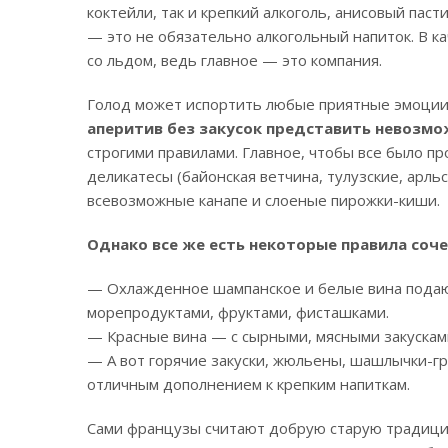
коктейли, так и крепкий алкоголь, анисовый пас
— это не обязательно алкогольный напиток. В к
со льдом, ведь главное — это компания.
Голод может испортить любые приятные эмоци
аперитив без закусок представить невозмо
строгими правилами. Главное, чтобы все было пр
деликатесы (байонская ветчина, тулузские, арль
всевозможные канапе и слоеные пирожки-киши.
Однако все же есть некоторые правила соче
— Охлажденное шампанское и белые вина подают 
морепродуктами, фруктами, фисташками.
— Красные вина — с сырными, мясными закускам
— А вот горячие закуски, жюльены, шашлычки-гр
отличным дополнением к крепким напиткам.
Сами французы считают добрую старую традици