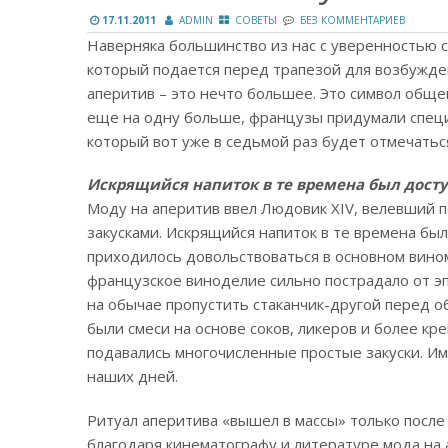
17.11.2011
ADMIN
СОВЕТЫ
БЕЗ КОММЕНТАРИЕВ
Наверняка большинство из нас с уверенностью ск
который подается перед трапезой для возбужден
аперитив – это нечто большее. Это символ общен
еще на одну больше, французы придумали специ
который вот уже в седьмой раз будет отмечаться
Искрящийся напиток в те времена был дост
Моду на аперитив ввел Людовик XIV, велевший 
закусками. Искрящийся напиток в те времена бы
приходилось довольствоваться в основном вином 
французское виноделие сильно пострадало от эп
на обычае пропустить стаканчик-другой перед о
были смеси на основе соков, ликеров и более кре
подавались многочисленные простые закуски. Им
наших дней.
Ритуал аперитива «вышел в массы» только после 
благодаря кинематографу и литературе мода на 