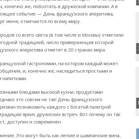
и, конечно же, поболтать в дружеской компании. А в
стоящее событие — День французского аперитива,
г июня, отмечается по всему миру.
одов со всего света (в том числе и Москвы) отметили
ежегодной традицией, число приверженцев которой
нцузского аперитива отметят в 20 странах мира.
ранцузской гастрономии, на котором каждый может
о общения, и, конечно же, насладиться простыми и
 напитками.
сложными блюдами высокой кухни, продуктами
Однако это совсем не так! День французского
призван познакомить каждого с богатой палитрой
традиции ярких дружеских встреч. Вот почему он так
ст, доступен и современен.
ние. Это могут быть как легкие и шампанские вина,