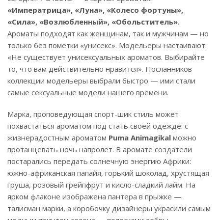
«Императрица», «Луна», «Колесо фортуны»,
«Сила», «Возлюбленный», «Обольститель»
.
Ароматы подходят как женщинам, так и мужчинам — но
только без пометки «унисекс». Модельеры настаивают:
«Не существует унисексуальных ароматов. Выбирайте
то, что вам действительно нравится». Посланников
коллекции модельеры выбрали быстро — ими стали
самые сексуальные модели нашего времени.
Марка, проповедующая спорт-шик стиль может
похвастаться ароматом под стать своей одежде: с
жизнерадостным ароматом
Puma Animagikal
можно
протанцевать ночь напролет. В аромате создатели
постарались передать солнечную энергию Африки:
южно-африканская папайя, горький шоколад, хрустящая
груша, розовый грейпфрут и кисло-сладкий лайм. На
ярком флаконе изображена пантера в прыжке —
талисман марки, а коробочку дизайнеры украсили самым