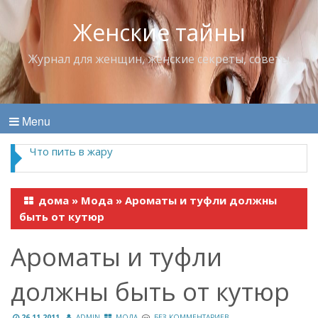
Женские тайны
Журнал для женщин, женские секреты, советы
Menu
Что пить в жару
дома
»
Мода
»
Ароматы и туфли должны
быть от кутюр
Ароматы и туфли
должны быть от кутюр
26.11.2011
ADMIN
МОДА
БЕЗ КОММЕНТАРИЕВ