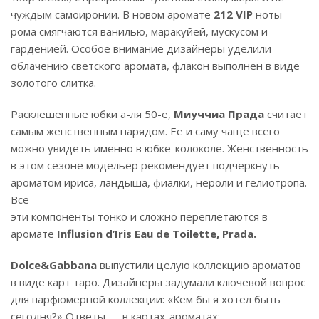
чуждым самоиронии. В новом аромате
212 VIP
ноты
рома смягчаются ванилью, маракуйей, мускусом и
гарденией. Особое внимание дизайнеры уделили
облачению светского аромата, флакон выполнен в виде
золотого слитка.
Расклешенные юбки а-ля 50-е,
Миуччиа Прада
считает
самым женственным нарядом. Ее и саму чаще всего
можно увидеть именно в юбке-колоколе. Женственность
в этом сезоне модельер рекомендует подчеркнуть
ароматом ириса, ландыша, фиалки, нероли и гелиотропа.
Все
эти компоненты тонко и сложно переплетаются в
аромате
Influsion d’Iris Eau de Toilette, Prada.
Dolce&Gabbana
выпустили целую коллекцию ароматов
в виде карт таро. Дизайнеры задумали ключевой вопрос
для парфюмерной коллекции: «Кем бы я хотел быть
сегодня?» Ответы — в картах-ароматах: