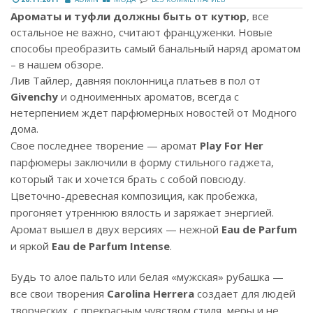
Ароматы и туфли должны быть от кутюр
, все
остальное не важно, считают француженки. Новые
способы преобразить самый банальный наряд ароматом
– в нашем обзоре.
Лив Тайлер, давняя поклонница платьев в пол от
Givenchy
и одноименных ароматов, всегда с
нетерпением ждет парфюмерных новостей от Модного
дома.
Свое последнее творение — аромат
Play For Her
парфюмеры заключили в форму стильного гаджета,
который так и хочется брать с собой повсюду.
Цветочно-древесная композиция, как пробежка,
прогоняет утреннюю вялость и заряжает энергией.
Аромат вышел в двух версиях — нежной
Eau de Parfum
и яркой
Eau de Parfum Intense
.
Будь то алое пальто или белая «мужская» рубашка —
все свои творения
Carolina Herrera
создает для людей
творческих, с прекрасным чувством стиля, меры и не