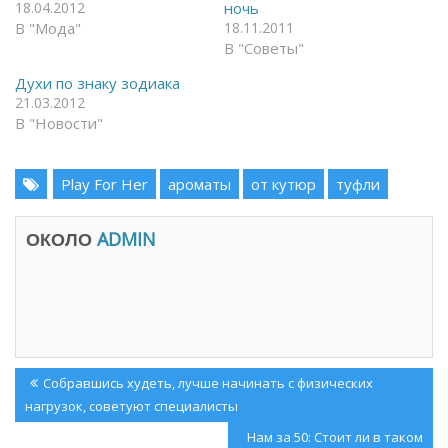
c
T
18.04.2012
ночь
e
e
В "Мода"
18.11.2011
b
l
o
e
В "Советы"
o
g
k
r
(
a
Духи по знаку зодиака
О
m
21.03.2012
т
(
к
О
В "Новости"
р
т
ы
к
в
р
а
ы
Play For Her
ароматы
от кутюр
туфли
е
в
т
а
с
е
я
т
ОКОЛО
в
ADMIN
с
н
я
о
в
в
н
о
о
м
в
о
о
к
м
н
о
е
к
)
н
Навигация
е
Previous
Собравшись худеть, лучше начинать с физических
)
по
Post:
нагрузок, советуют специалисты
записям
Next
Нам за 50: Стоит ли в таком