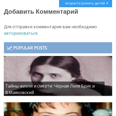
Post:
возрасте рожать детей
Добавить Комментарий
Для отправки комментария вам необходимо
авторизоваться
.
POPULAR POSTS
Тайны жизни и смерти: Чёрная Лиля Брик и
В.Маяковский