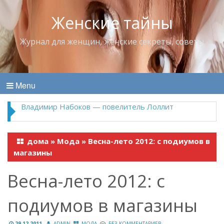
Женские тайны
Журнал для женщин, женские секреты, советы
Menu
Владимир Набоков — повелитель Лоллит
дома
»
Мода
»
Весна-лето 2012: с подиумов в
магазины
Весна-лето 2012: с
подиумов в магазины
29.12.2011
ADMIN
МОДА
БЕЗ КОММЕНТАРИЕВ