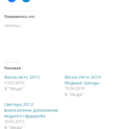
а
а
ж
ж
м
м
и
и
т
т
Понравилось это:
е
е
,
,
Загрузка...
ч
ч
т
т
о
о
б
б
ы
ы
о
п
т
о
к
д
р
е
ы
л
т
и
ь
т
Похожее
н
ь
а
с
Весна-лето 2012
Весна-Лето 2016:
F
я
13.02.2012
Модные тренды
a
в
c
T
В "Мода"
15.06.2016
e
e
В "Мода"
b
l
o
e
o
g
Свитера 2012:
k
r
(
a
внесезонное дополнение
О
m
модного гардероба
т
(
к
О
29.02.2012
р
т
В "Мода"
ы
к