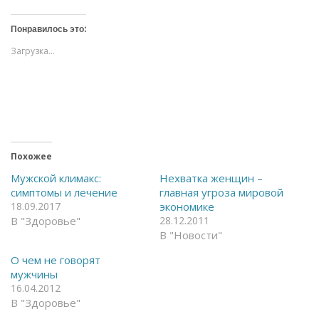
м
м
и
и
т
т
Понравилось это:
е
е
,
,
Загрузка...
ч
ч
т
т
о
о
б
б
ы
ы
о
п
т
о
к
д
р
е
ы
л
т
и
ь
т
Похожее
н
ь
а
с
Мужской климакс:
Нехватка женщин –
F
я
симптомы и лечение
главная угроза мировой
a
в
c
T
18.09.2017
экономике
e
e
В "Здоровье"
28.12.2011
b
l
o
e
В "Новости"
o
g
k
r
(
a
О чем не говорят
О
m
мужчины
т
(
к
О
16.04.2012
р
т
В "Здоровье"
ы
к
в
р