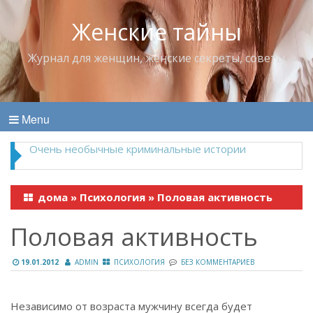
Женские тайны
Журнал для женщин, женские секреты, советы
Menu
Владимир Набоков — повелитель Лоллит
дома
»
Психология
»
Половая активность
Половая активность
19.01.2012
ADMIN
ПСИХОЛОГИЯ
БЕЗ КОММЕНТАРИЕВ
Независимо от возраста мужчину всегда будет