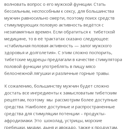
волновать вопрос о его мужской функции. Стать
бессильным, неспособным к сексу, для большинства
мужчин равносильно смерти, поэтому поиск средств
стимулирующих половую активность ведётся с
незапамятных времен. Если обратиться к тибетской
медицине, то в её трактатах сказано следующее:
«стабильная половая активность — залог мужского
здоровья и долголетия». С этим сложно поспорить,
тибетские мудрецы предлагали в качестве стимулятора
половой функции употреблять в пищу мясо
белоснежной лягушки и различные горные травы.
К сожалению, большинству мужчин будет сложно
достать все ингредиенты к замысловатым тибетским
рецептам, поэтому мы рассмотрим более доступные
средства. Наиболее доступные и распространенные
средства для стимуляции потенции – продукты-
афродизиаки. Это шоколад, устрицы, морские
гребешки, мидии, дыня и авокадо, также к продуктам,