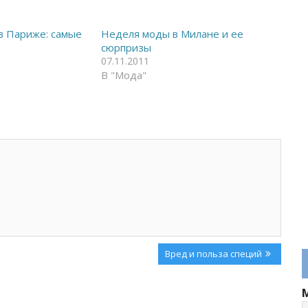
в Париже: самые
Неделя моды в Милане и ее
сюрпризы
07.11.2011
В "Мода"
Next
Вред и польза специй
Post: