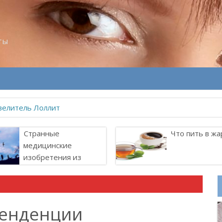
ты
велитель Лоллит
Странные
Что пить в жа
медицинские
изобретения из
прошлого
тенденции