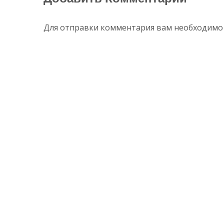
е
записям
)
Для отправки комментария вам необходим