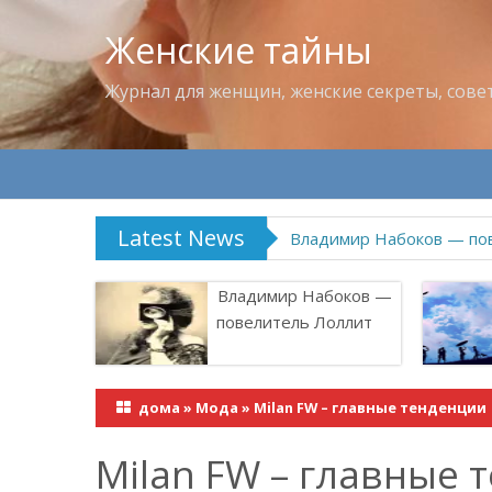
Женские тайны
Журнал для женщин, женские секреты, сове
Latest News
Владимир Набоков — по
Владимир Набоков —
повелитель Лоллит
дома
»
Мода
»
Milan FW – главные тенденции
Milan FW – главные 