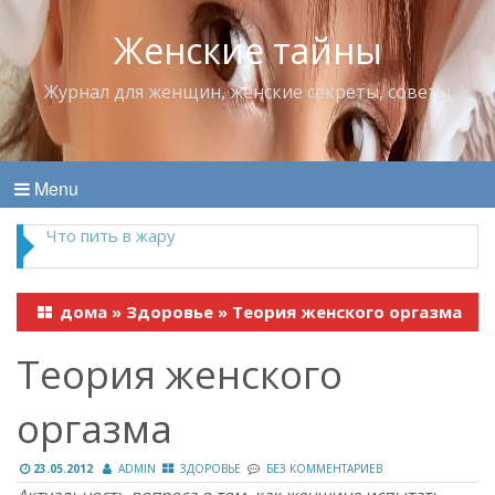
Женские тайны
Журнал для женщин, женские секреты, советы
Menu
Что пить в жару
дома
»
Здоровье
»
Теория женского оргазма
Теория женского
оргазма
23.05.2012
ADMIN
ЗДОРОВЬЕ
БЕЗ КОММЕНТАРИЕВ