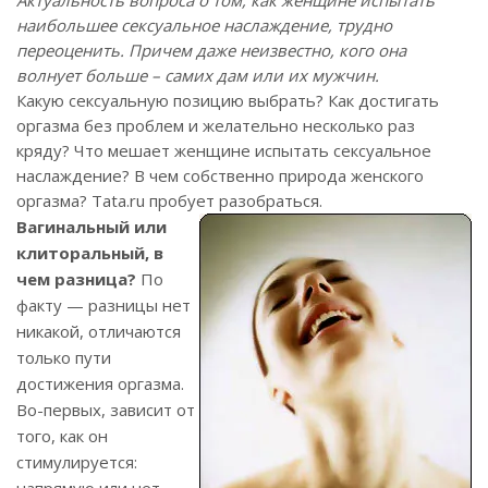
Актуальность вопроса о том, как женщине испытать
наибольшее сексуальное наслаждение, трудно
переоценить. Причем даже неизвестно, кого она
волнует больше – самих дам или их мужчин.
Какую сексуальную позицию выбрать? Как достигать
оргазма без проблем и желательно несколько раз
кряду? Что мешает женщине испытать сексуальное
наслаждение? В чем собственно природа женского
оргазма? Tata.ru пробует разобраться.
Вагинальный или
клиторальный, в
чем разница?
По
факту — разницы нет
никакой, отличаются
только пути
достижения оргазма.
Во-первых, зависит от
того, как он
стимулируется: