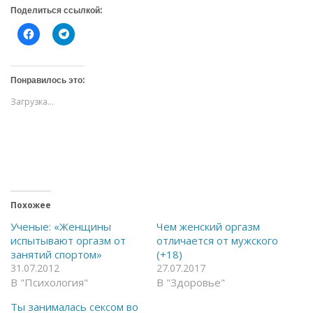
Поделиться ссылкой:
Н
Н
а
а
ж
ж
м
м
и
и
т
т
Понравилось это:
е
е
,
,
Загрузка...
ч
ч
т
т
о
о
б
б
ы
ы
о
п
т
о
к
д
р
е
ы
л
т
и
ь
т
Похожее
н
ь
а
с
Ученые: «Женщины
Чем женский оргазм
F
я
испытывают оргазм от
отличается от мужского
a
в
c
T
занятий спортом»
(+18)
e
e
31.07.2012
27.07.2017
b
l
o
e
В "Психология"
В "Здоровье"
o
g
k
r
(
a
Ты занималась сексом во