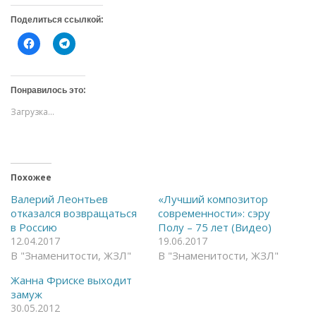
Поделиться ссылкой:
Н
Н
а
а
ж
ж
м
м
и
и
т
т
Понравилось это:
е
е
,
,
Загрузка...
ч
ч
т
т
о
о
б
б
ы
ы
о
п
т
о
Похожее
к
д
р
е
ы
л
Валерий Леонтьев
«Лучший композитор
т
и
отказался возвращаться
современности»: сэру
ь
т
н
ь
в Россию
Полу – 75 лет (Видео)
а
с
12.04.2017
19.06.2017
F
я
a
в
В "Знаменитости, ЖЗЛ"
В "Знаменитости, ЖЗЛ"
c
T
e
e
Жанна Фриске выходит
b
l
o
e
замуж
o
g
30.05.2012
k
r