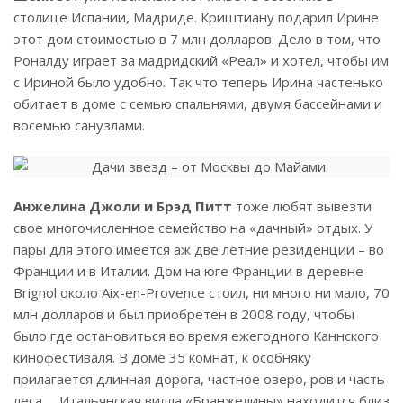
столице Испании, Мадриде. Криштиану подарил Ирине
этот дом стоимостью в 7 млн долларов. Дело в том, что
Роналду играет за мадридский «Реал» и хотел, чтобы им
с Ириной было удобно. Так что теперь Ирина частенько
обитает в доме с семью спальнями, двумя бассейнами и
восемью санузлами.
Анжелина Джоли и Брэд Питт
тоже любят вывезти
свое многочисленное семейство на «дачный» отдых. У
пары для этого имеется аж две летние резиденции – во
Франции и в Италии. Дом на юге Франции в деревне
Brignol около Aix-en-Provence стоил, ни много ни мало, 70
млн долларов и был приобретен в 2008 году, чтобы
было где остановиться во время ежегодного Каннского
кинофестиваля. В доме 35 комнат, к особняку
прилагается длинная дорога, частное озеро, ров и часть
леса … Итальянская вилла «Бранжелины» находится близ