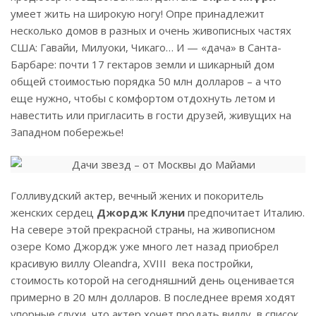
умеет жить на широкую ногу! Опре принадлежит
несколько домов в разных и очень живописных частях
США: Гавайи, Милуоки, Чикаго… И — «дача» в Санта-
Барбаре: почти 17 гектаров земли и шикарный дом
общей стоимостью порядка 50 млн долларов – а что
еще нужно, чтобы с комфортом отдохнуть летом и
навестить или пригласить в гости друзей, живущих на
Западном побережье!
Голливудский актер, вечный жених и покоритель
женских сердец
Джордж Клуни
предпочитает Италию.
На севере этой прекрасной страны, на живописном
озере Комо Джордж уже много лет назад приобрел
красивую виллу Oleandra, XVIII века постройки,
стоимость которой на сегодняшний день оценивается
примерно в 20 млн долларов. В последнее время ходят
упорные слухи, что актер хочет продать виллу, в список