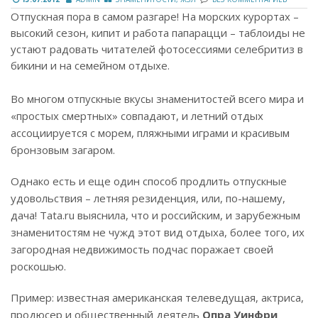
Отпускная пора в самом разгаре! На морских курортах –
высокий сезон, кипит и работа папарацци – таблоиды не
устают радовать читателей фотосессиями селебритиз в
бикини и на семейном отдыхе.
Во многом отпускные вкусы знаменитостей всего мира и
«простых смертных» совпадают, и летний отдых
ассоциируется с морем, пляжными играми и красивым
бронзовым загаром.
Однако есть и еще один способ продлить отпускные
удовольствия – летняя резиденция, или, по-нашему,
дача! Tata.ru выяснила, что и российским, и зарубежным
знаменитостям не чужд этот вид отдыха, более того, их
загородная недвижимость подчас поражает своей
роскошью.
Пример: известная американская телеведущая, актриса,
продюсер и общественный деятель
Опра Уинфри