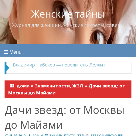
Женские тайны
Журнал для женщин, женские секреты, советы
Menu
Владимир Набоков — повелитель Лоллит
дома
»
Знаменитости, ЖЗЛ
»
Дачи звезд: от
Москвы до Майами
Дачи звезд: от Москвы
до Майами
13.07.2012
ADMIN
ЗНАМЕНИТОСТИ, ЖЗЛ
БЕЗ КОММЕНТАРИЕВ