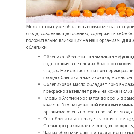
Может стоит уже обратить внимание на этот ун
ягода, созревающая осенью, содержит в себе б
положительно влияющих на наш организм.
Дни.
облепихи.
Облепиха обеспечит
нормальное функц
содержания в ее плодах большого количес
ягодах. Не исчезает он и при перемерзан
плоды облепихи даже изредка, можно сущ
Облепиховое масло обладает ярко выра
прекрасно заживляет раны на коже и слиз
Плоды облепихи хранятся до весны в замо
качеств. Это натуральный
поливитаминн
организме очень полезен настой из ягод о
Сок облепихи используется в качестве эф
Он быстро разжижает и выводит мокроту,
Чай из облепихи раньше традиционно исп