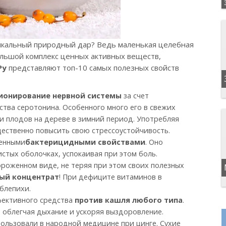
икальный природный дар? Ведь маленькая целебная
ольшой комплекс ценных активных веществ,
Ру
представляют топ-10 самых полезных свойств
ионирование нервной системы
за счет
тва серотонина. Особенного много его в свежих
ии плодов на дереве в зимний период. Употребляя
ественно повысить свою стрессоустойчивость.
женными
бактерицидными свойствами
. Оно
истых оболочках, успокаивая при этом боль.
роженном виде, не теряя при этом своих полезных
ый концентрат
! При дефиците витаминов в
блепихи.
фективного средства
против кашля любого типа
.
 облегчая дыхание и ускоряя выздоровление.
ользовали в народной медицине при цинге. Сухие