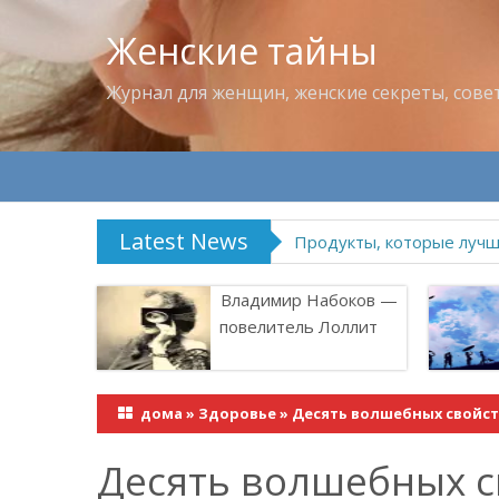
Женские тайны
Журнал для женщин, женские секреты, сове
Latest News
Продукты, которые лучше
Владимир Набоков —
повелитель Лоллит
дома
»
Здоровье
»
Десять волшебных свойст
Десять волшебных с