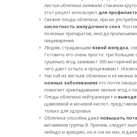
листья облепихи заливали стаканом крутог
этот рецепт используют
для профилакт
Свежие плоды облепихи, при их употребл
кислотность желудочного сока
. Поэто
полезных препаратов, иногда прописывают
пищеварения.
Людям, страдающим
язвой желудка
, с
Готовить его очень просто: три большие 
сушеных) ягод заливают 500 мл горячей во
чего дают остыть и процеживают. Исключ
Настой из листьев облепихи и ее мелких 
кожных заболеваниях
это почти панаце
помогает прикладывание свежих ягод к п
Плоды облепихи нейтрализуют и
выводя
щавелевой и мочевой кислот, представля
только для здоровья.
Облепиха способна даже
повышать пот
витаминов группы В. Причем, следует знат
либидо и эрекцию, но и сок из них, и даж