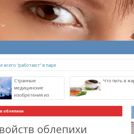
ты
 всего “работают” в паре
Странные
Что пить в жа
медицинские
изобретения из
прошлого
в облепихи
войств облепихи