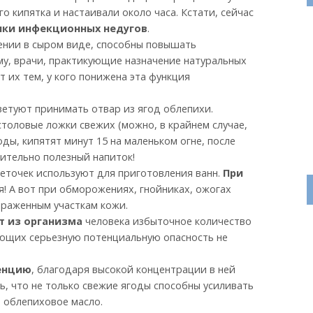
о кипятка и настаивали около часа. Кстати, сейчас
ики инфекционных недугов
.
ении в сыром виде, способны повышать
му, врачи, практикующие назначение натуральных
 их тем, у кого понижена эта функция
оветуют принимать отвар из ягод облепихи.
столовые ложки свежих (можно, в крайнем случае,
ды, кипятят минут 15 на маленьком огне, после
ительно полезный напиток!
веточек используют для приготовления ванн.
При
я! А вот при обморожениях, гнойниках, ожогах
ораженным участкам кожи.
т из организма
человека избыточное количество
ющих серьезную потенциальную опасность не
енцию
, благодаря высокой концентрации в ней
ь, что не только свежие ягоды способны усиливать
е облепиховое масло.