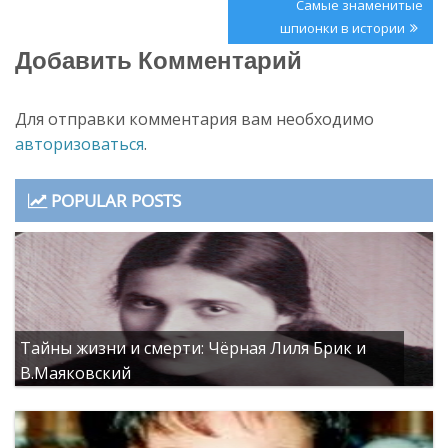
записям
Next
Самые знаменитые
Post:
шпионки в истории
Добавить Комментарий
Для отправки комментария вам необходимо
авторизоваться
.
POPULAR POSTS
Тайны жизни и смерти: Чёрная Лиля Брик и
В.Маяковский