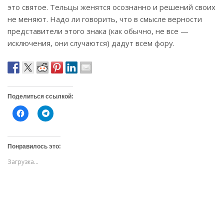
это святое. Тельцы женятся осознанно и решений своих
не меняют. Надо ли говорить, что в смысле верности
представители этого знака (как обычно, не все —
исключения, они случаются) дадут всем фору.
Поделиться ссылкой:
Н
Н
а
а
ж
ж
м
м
и
и
т
т
Понравилось это:
е
е
,
,
Загрузка...
ч
ч
т
т
о
о
б
б
ы
ы
о
п
т
о
к
д
р
е
ы
л