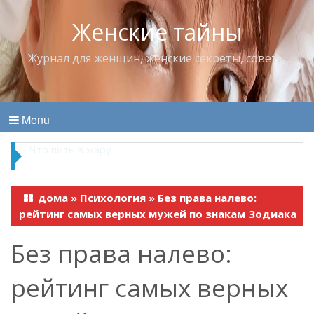
Женские тайны
Журнал для женщин, женские секреты, советы
Menu
Продукты, которые лучше всего “работают” в
паре
дома
»
Психология
»
Без права налево:
рейтинг самых верных мужей по знакам Зодиака
Без права налево:
рейтинг самых верных