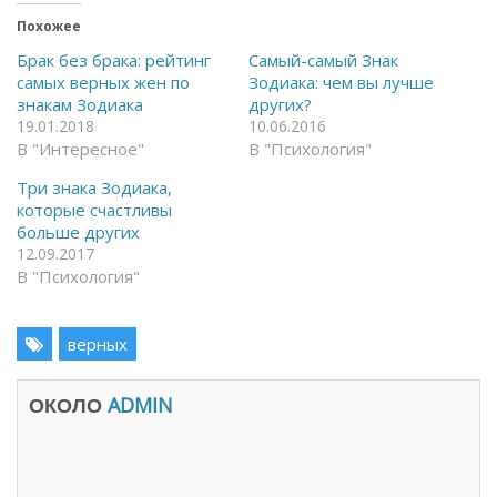
т
и
ь
т
Похожее
н
ь
а
с
Брак без брака: рейтинг
Самый-самый Знак
F
я
самых верных жен по
Зодиака: чем вы лучше
a
в
c
T
знакам Зодиака
других?
e
e
19.01.2018
10.06.2016
b
l
o
e
В "Интересное"
В "Психология"
o
g
k
r
(
a
Три знака Зодиака,
О
m
которые счастливы
т
(
к
О
больше других
р
т
12.09.2017
ы
к
в
р
В "Психология"
а
ы
е
в
т
а
с
е
я
верных
т
в
с
н
я
о
в
в
н
ОКОЛО
ADMIN
о
о
м
в
о
о
к
м
н
о
е
к