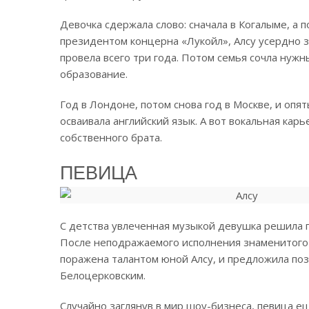
Девочка сдержала слово: сначала в Когалыме, а п
президентом концерна «Лукойл», Алсу усердно з
провела всего три года. Потом семья сочла ну
образование.
Год в Лондоне, потом снова год в Москве, и оп
осваивала английский язык. А вот вокальная карь
собственного брата.
ПЕВИЦА
С детства увлеченная музыкой девушка решила по
После неподражаемого исполнения знаменитого х
поражена талантом юной Алсу, и предложила по
Белоцерковским.
Случайно заглянув в мир шоу-бизнеса, певица е