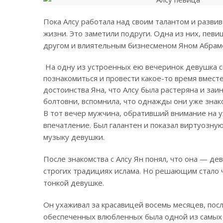
Пока Алсу работала над своим талантом и развив
жизни. Это заметили подруги. Одна из них, певи
другом и влиятельным бизнесменом Яном Абрам
На одну из устроенных ею вечеринок девушка сп
познакомиться и провести какое-то время вместе
достоинства Яна, что Алсу была растеряна и заи
болтовни, вспомнила, что однажды они уже знак
В тот вечер мужчина, обративший внимание на у
впечатление. Был галантен и показал виртуозную
музыку девушки.
После знакомства с Алсу Ян понял, что она — де
строгих традициях ислама. Но решающим стало ч
тонкой девушке.
Он ухаживал за красавицей восемь месяцев, пос
обеспеченных влюбленных была одной из самых 