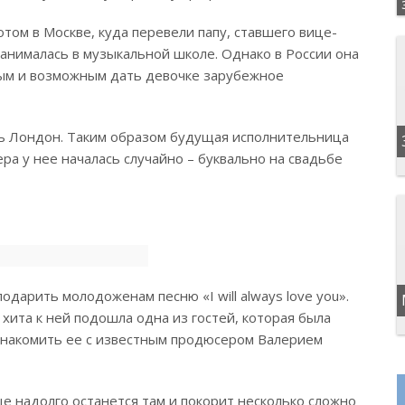
отом в Москве, куда перевели папу, ставшего вице-
анималась в музыкальной школе. Однако в России она
жным и возможным дать девочке зарубежное
ять Лондон. Таким образом будущая исполнительница
ера у нее началась случайно – буквально на свадьбе
дарить молодоженам песню «I will always love you».
ита к ней подошла одна из гостей, которая была
знакомить ее с известным продюсером Валерием
ще надолго останется там и покорит несколько сложно