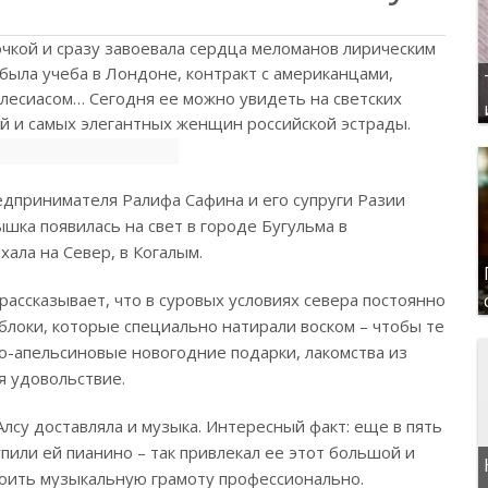
очкой и сразу завоевала сердца меломанов лирическим
была учеба в Лондоне, контракт с американцами,
глесиасом… Сегодня ее можно увидеть на светских
ной и самых элегантных женщин российской эстрады.
редпринимателя Ралифа Сафина и его супруги Разии
шка появилась на свет в городе Бугульма в
хала на Север, в Когалым.
рассказывает, что в суровых условиях севера постоянно
блоки, которые специально натирали воском – чтобы те
о-апельсиновые новогодние подарки, лакомства из
я удовольствие.
лсу доставляла и музыка. Интересный факт: еще в пять
пили ей пианино – так привлекал ее этот большой и
оить музыкальную грамоту профессионально.