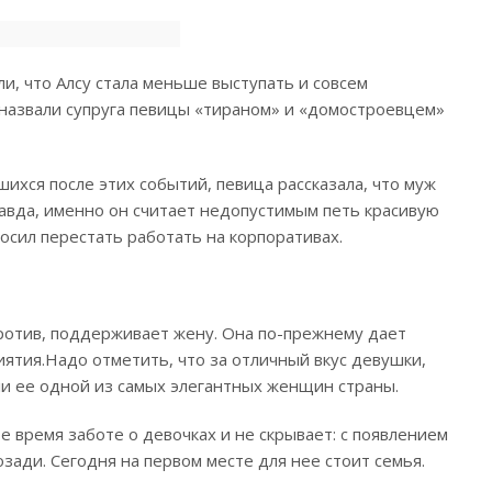
и, что Алсу стала меньше выступать и совсем
назвали супруга певицы «тираном» и «домостроевцем»
ихся после этих событий, певица рассказала, что муж
авда, именно он считает недопустимым петь красивую
росил перестать работать на корпоративах.
апротив, поддерживает жену. Она по-прежнему дает
ятия.
Надо отметить, что за отличный вкус девушки,
ли ее одной из самых элегантных женщин страны.
е время заботе о девочках и не скрывает: с появлением
зади. Сегодня на первом месте для нее стоит семья.