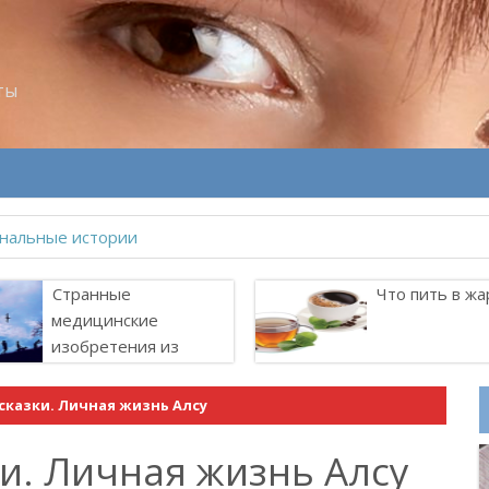
ты
велитель Лоллит
Странные
Что пить в жа
медицинские
изобретения из
прошлого
сказки. Личная жизнь Алсу
и. Личная жизнь Алсу