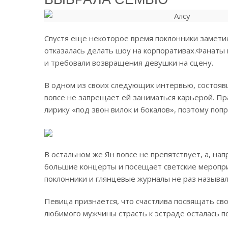
Спустя еще некоторое время поклонники заметил
отказалась делать шоу на корпоративах.
Фанаты 
и требовали возвращения девушки на сцену.
В одном из своих следующих интервью, состоявш
вовсе не запрещает ей заниматься карьерой. Пр
лирику «под звон вилок и бокалов», поэтому поп
В остальном же Ян вовсе не препятствует, а, н
большие концерты и посещает светские меропри
поклонники и глянцевые журналы не раз называ
Певица признается, что счастлива посвящать сво
любимого мужчины страсть к эстраде осталась по