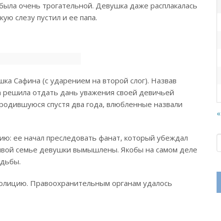
была очень трогательной. Девушка даже расплакалась
ую слезу пустил и ее папа.
ка Сафина (с ударением на второй слог). Назвав
а решила отдать дань уважения своей девичьей
родившуюся спустя два года, влюбленные назвали
«
цию: ее начал преследовать фанат, который убеждал
ливой семье девушки вымышлены. Якобы на самом деле
адьбы.
 полицию. Правоохранительным органам удалось