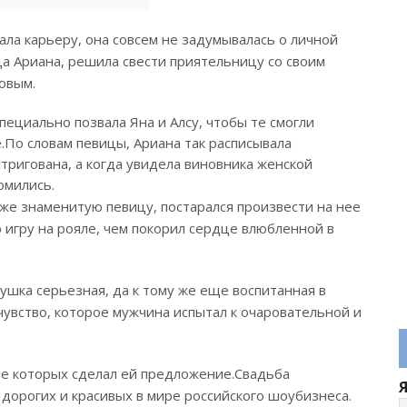
ала карьеру, она совсем не задумывалась о личной
ца Ариана, решила свести приятельницу со своим
овым.
ециально позвала Яна и Алсу, чтобы те смогли
.
По словам певицы, Ариана так расписывала
нтригована, а когда увидела виновника женской
омились.
же знаменитую певицу, постарался произвести на нее
 игру на рояле, чем покорил сердце влюбленной в
вушка серьезная, да к тому же еще воспитанная в
увство, которое мужчина испытал к очаровательной и
ле которых сделал ей предложение.
Свадьба
дорогих и красивых в мире российского шоубизнеса.