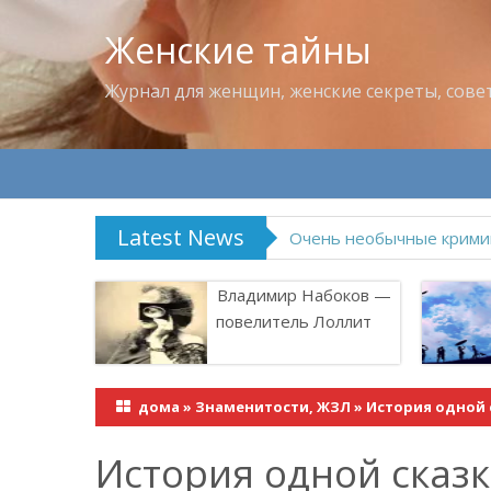
Женские тайны
Журнал для женщин, женские секреты, сове
Latest News
Владимир Набоков — по
Владимир Набоков —
повелитель Лоллит
дома
»
Знаменитости, ЖЗЛ
»
История одной 
История одной сказк