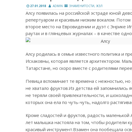
27.01.2018
ADMIN
ЗНАМЕНИТОСТИ, ЖЗЛ
Алсу появилась на российской эстраде юной дев
репертуаром и красивым низким вокалом. Потом 
второе место на Евровидении и дуэт с Энрике И
раутах и в глянцевых журналах – в качестве од
Алсу родилась в семье известного политика и п
Исхаковны, которая является архитектором. Малы
Татарстане, но скоро вместе с родителями перее
Певица вспоминает те времена с нежностью, но 
не хватало фруктов.
Из детства ей запомнились я
не теряли своей привлекательности, и шоколадн
которых она ела по чуть-чуть, надолго растягива
Кроме сладостей и фруктов, радость маленькой А
лет малышка настояла на том, чтобы родители ку
красивый инструмент.
Взамен она пообещала осв