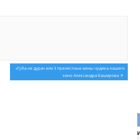
Next
«Губа не дура» или 3 прелестные жены чудика нашего
Post:
кино Александра Баширова