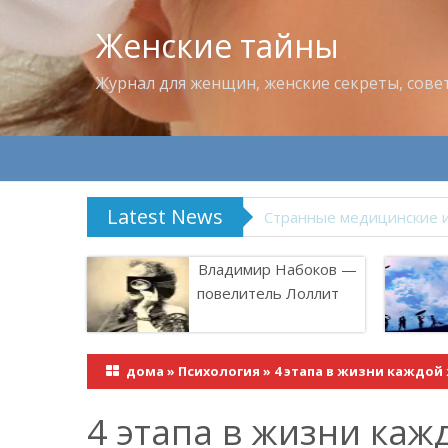
Женские тайны
Журнал для женщин, женские секреты, сове
Latest News
Что пить в жару
Владимир Набоков —
повелитель Лоллит
дома
»
Психология
»
4 этапа в жизни каждо
4 этапа в жизни ка